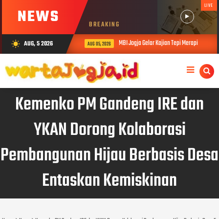
LIVE
NEWS
BREAKING
MBI Jogja Gelar Kajian Tepi Merapi
AUG, 5 2026
wb_sunny
AUG 05, 2026
Kemenko PM Gandeng IRE dan
YKAN Dorong Kolaborasi
Pembangunan Hijau Berbasis Desa
Entaskan Kemiskinan