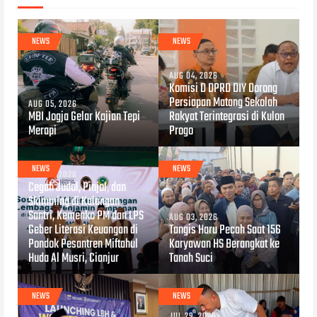
NEWS
NEWS
AUG 04, 2026
Komisi D DPRD DIY Dorong
Persiapan Matang Sekolah
AUG 05, 2026
MBI Jogja Gelar Kajian Tepi
Rakyat Terintegrasi di Kulon
Merapi
Progo
NEWS
NEWS
AUG 04, 2026
Cegah Judol, Pinjol, dan
Skimming di Kalangan
Santri, Kemenko PM dan LPS
AUG 03, 2026
Geber Literasi Keuangan di
Tangis Haru Pecah Saat 156
Pondok Pesantren Miftahul
Karyawan HS Berangkat ke
Huda Al Musri, Cianjur
Tanah Suci
NEWS
NEWS
JUL 29, 2026