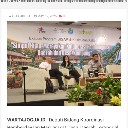
Home
News
Kemenko PM Gandeng IRE dan YKAN Dorong Kolaborasi Pembangunan Hijau Berbasis Desa E
WARTA JOGJA
MAY 12, 2026
0
WARTAJOGJA.ID
: Deputi Bidang Koordinasi
Pemberdayaan Masyarakat Desa, Daerah Tertinggal,