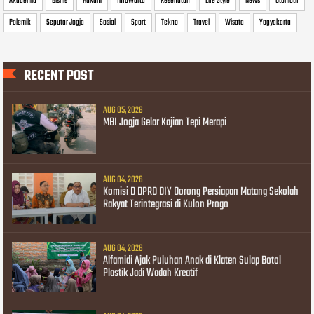
Akademia
Bisnis
Hukum
InfoWarta
Kesehatan
Life Style
News
Otomotif
Polemik
Seputar Jogja
Sosial
Sport
Tekno
Travel
Wisata
Yogyakarta
RECENT POST
AUG 05, 2026
MBI Jogja Gelar Kajian Tepi Merapi
AUG 04, 2026
Komisi D DPRD DIY Dorong Persiapan Matang Sekolah
Rakyat Terintegrasi di Kulon Progo
AUG 04, 2026
Alfamidi Ajak Puluhan Anak di Klaten Sulap Botol
Plastik Jadi Wadah Kreatif