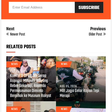
Next
Previous
Newer Post
Older Post
RELATED POSTS
NEWS
NEWS
AUG 05, 2026
Komisi D DPRD DIY Serap
Aspirasi Museum Wayang
Beber Sekartaji, Raperda
AUG 05, 2026
Permuseuman Diminta
MBI Jogja Gelar Kajian Tepi
Berpihak ke Museum Rakyat
Merapi
NEWS
NEWS
AUG 04, 2026