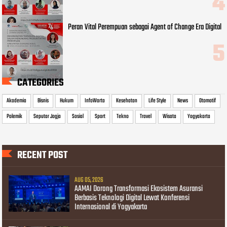
Peran Vital Perempuan sebagai Agent of Change Era Digital
CATEGORIES
Akademia
Bisnis
Hukum
InfoWarta
Kesehatan
Life Style
News
Otomotif
Polemik
Seputar Jogja
Sosial
Sport
Tekno
Travel
Wisata
Yogyakarta
RECENT POST
AUG 05, 2026
AAMAI Dorong Transformasi Ekosistem Asuransi
Berbasis Teknologi Digital Lewat Konferensi
Internasional di Yogyakarta