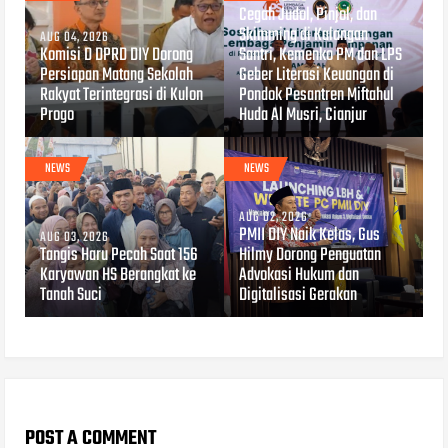
Cegah Judol, Pinjol, dan
Skimming di Kalangan
AUG 04, 2026
Komisi D DPRD DIY Dorong
Santri, Kemenko PM dan LPS
Persiapan Matang Sekolah
Geber Literasi Keuangan di
Rakyat Terintegrasi di Kulon
Pondok Pesantren Miftahul
Progo
Huda Al Musri, Cianjur
NEWS
NEWS
AUG 02, 2026
PMII DIY Naik Kelas, Gus
AUG 03, 2026
Tangis Haru Pecah Saat 156
Hilmy Dorong Penguatan
Karyawan HS Berangkat ke
Advokasi Hukum dan
Tanah Suci
Digitalisasi Gerakan
POST A COMMENT