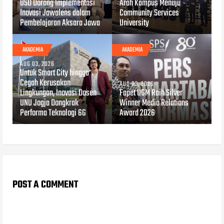
USD Dorong Implementasi
Arah Kampus Menuju
Inovasi Jawalens dalam
Community Services
Pembelajaran Aksara Jawa
University
AKADEMIA
AKADEMIA
AUG 03, 2026
Untuk Smart City hingga
Cegah Kerusakan
AUG 03, 2026
Lingkungan, Inovasi Dosen
Fapet UGM Raih Silver
UNU Jogja Dongkrak
Winner Media Relations
Performa Teknologi 6G
Award 2026
POST A COMMENT