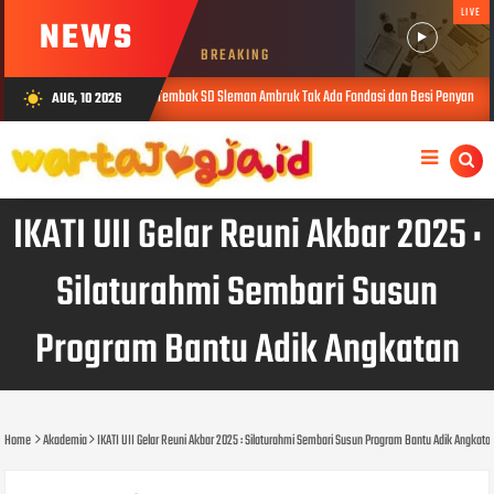
LIVE
NEWS
BREAKING
Polisi : Tembok SD Sleman Ambruk Tak Ada Fondasi dan Besi Penyangga
AUG, 10 2026
wb_sunny
AUG 09, 2026
IKATI UII Gelar Reuni Akbar 2025 :
Silaturahmi Sembari Susun
Program Bantu Adik Angkatan
Home
Akademia
IKATI UII Gelar Reuni Akbar 2025 : Silaturahmi Sembari Susun Program Bantu Adik Angkata