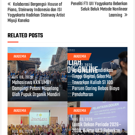
Peneliti FTI UII Yogyakarta Beberkan
Kolaborasi Bergengsi: House of
Seluk Beluk Metode Nonlinear
Piano, Steinway Indonesia dan ISI
Yogyakarta Hadirkan Steinway Artist
Learning
Miyuji Kaneko
RELATED POSTS
AKADEMIA
AKADEMIA
AUG 07, 2026
Buka Akses Pendidikan
Tinggi Digital, SiberMu
AUG 09, 2026
Mahasiswa KKN UMBY
Tawarkan Kuliah S1 100
Dampingi Petani Magelang
Persen Daring Bebas Biaya
Olah Pupuk Organik Mandiri
Pendaftaran
AKADEMIA
AKADEMIA
AUG 03, 2026
Lantik Dekan Periode 2026–
2030, Rektor UAD Beberkan
AUG 06, 2026