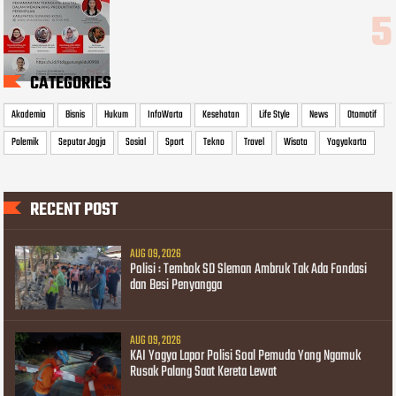
CATEGORIES
Akademia
Bisnis
Hukum
InfoWarta
Kesehatan
Life Style
News
Otomotif
Polemik
Seputar Jogja
Sosial
Sport
Tekno
Travel
Wisata
Yogyakarta
RECENT POST
AUG 09, 2026
Polisi : Tembok SD Sleman Ambruk Tak Ada Fondasi
dan Besi Penyangga
AUG 09, 2026
KAI Yogya Lapor Polisi Soal Pemuda Yang Ngamuk
Rusak Palang Saat Kereta Lewat