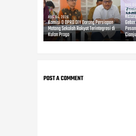
AUG 04
Cegah 
Kalan
AUG 04, 2026
Komisi D DPRD DIY Dorong Persiapan
Geber
Matang Sekolah Rakyat Terintegrasi di
Pesant
Kulon Progo
Cianj
POST A COMMENT