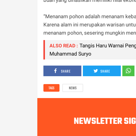
buah yang dihasilkan memiliki nilai ekon
“Menanam pohon adalah menanam kebaik
Karena alam ini merupakan warisan untuk
menanam pohon, sesering mungkin men
Tangis Haru Warnai Pe
ALSO READ :
Muhammad Suryo
SHARE
SHARE
TAGS
NEWS
NEWSLETTER SI