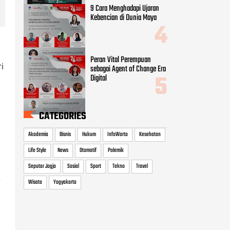
9 Cara Menghadapi Ujaran
Kebencian di Dunia Maya
Peran Vital Perempuan
i
sebagai Agent of Change Era
Digital
CATEGORIES
Akademia
Bisnis
Hukum
InfoWarta
Kesehatan
Life Style
News
Otomotif
Polemik
Seputar Jogja
Sosial
Sport
Tekno
Travel
a
Wisata
Yogyakarta