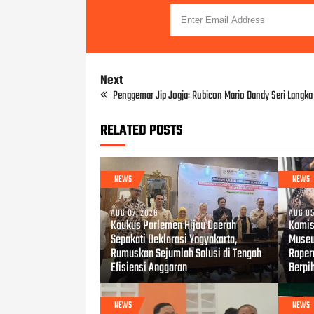
Next
Penggemar Jip Jogja: Rubicon Mario Dandy Seri Langka
RELATED POSTS
NEWS
NEWS
AUG 07, 2026
AUG 05
Kaukus Parlemen Hijau Daerah
Komis
Sepakati Deklarasi Yogyakarta,
Museu
Rumuskan Sejumlah Solusi di Tengah
Raper
Efisiensi Anggaran
Berpi
NEWS
NEWS