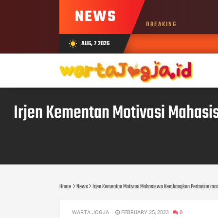
NEWS
BREAKING
AUG, 7 2026
wb_sunny
Irjen Kementan Motivasi Mahasi
Home
News
Irjen Kementan Motivasi Mahasiswa Kembangkan Pertanian mode
WARTA JOGJA
FEBRUARY 25, 2023
0