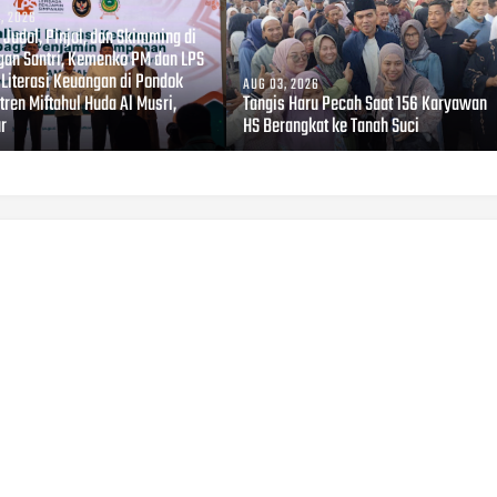
, 2026
Judol, Pinjol, dan Skimming di
gan Santri, Kemenko PM dan LPS
 Literasi Keuangan di Pondok
AUG 03, 2026
ren Miftahul Huda Al Musri,
Tangis Haru Pecah Saat 156 Karyawan
ur
HS Berangkat ke Tanah Suci