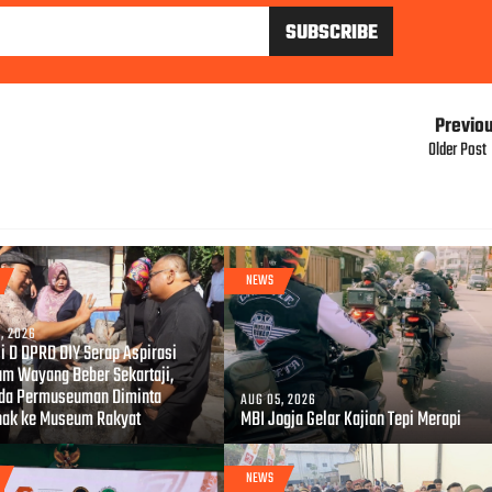
Previo
Older Post
NEWS
, 2026
i D DPRD DIY Serap Aspirasi
m Wayang Beber Sekartaji,
da Permuseuman Diminta
AUG 05, 2026
hak ke Museum Rakyat
MBI Jogja Gelar Kajian Tepi Merapi
NEWS