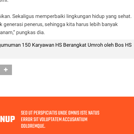
omi.
an. Sekaligus memperbaiki lingkungan hidup yang sehat.
 generasi penerus, sehingga kita harus lebih banyak
anam,” pungkas dia.
ngumuman 150 Karyawan HS Berangkat Umroh oleh Bos HS
SED UT PERSPICIATIS UNDE OMNIS ISTE NATUS
GNUP
ERROR SIT VOLUPTATEM ACCUSANTIUM
DOLOREMQUE.