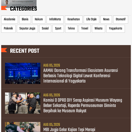
CATEGORIES
Akademia
Bisnis
Hukum
InfoWarta
Kesehatan
Life Style
News
Otomotif
Polemik
Seputar Jogja
Sosial
Sport
Tekno
Travel
Wisata
Yogyakarta
RECENT POST
AUG 05, 2026
AAMAI Dorong Transformasi Ekosistem Asuransi
Berbasis Teknologi Digital Lewat Konferensi
Internasional di Yogyakarta
AUG 05, 2026
Komisi D DPRD DIY Serap Aspirasi Museum Wayang
Beber Sekartaji, Raperda Permuseuman Diminta
Berpihak ke Museum Rakyat
AUG 05, 2026
MBI Jogja Gelar Kajian Tepi Merapi