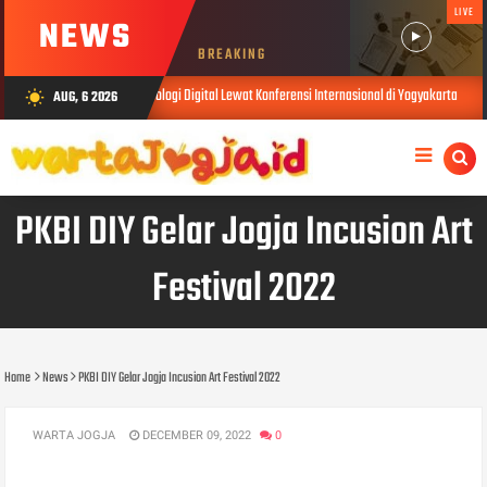
LIVE
NEWS
BREAKING
si Berbasis Teknologi Digital Lewat Konferensi Internasional di Yogyakarta
AUG, 6 2026
wb_sunny
AUG 05, 20
PKBI DIY Gelar Jogja Incusion Art
Festival 2022
Home
News
PKBI DIY Gelar Jogja Incusion Art Festival 2022
WARTA JOGJA
DECEMBER 09, 2022
0