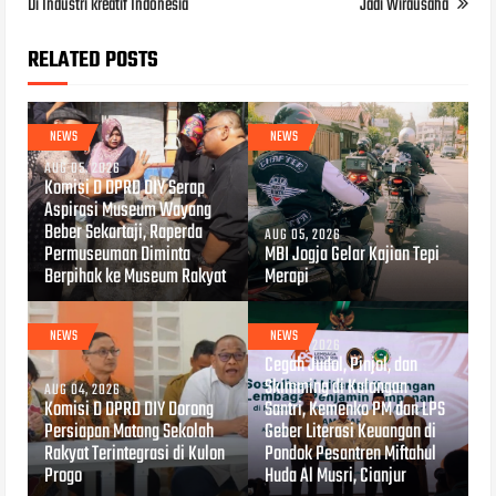
Di Industri kreatif Indonesia
Jadi Wirausaha
RELATED POSTS
NEWS
NEWS
AUG 05, 2026
Komisi D DPRD DIY Serap
Aspirasi Museum Wayang
Beber Sekartaji, Raperda
AUG 05, 2026
Permuseuman Diminta
MBI Jogja Gelar Kajian Tepi
Berpihak ke Museum Rakyat
Merapi
NEWS
NEWS
AUG 04, 2026
Cegah Judol, Pinjol, dan
Skimming di Kalangan
AUG 04, 2026
Komisi D DPRD DIY Dorong
Santri, Kemenko PM dan LPS
Persiapan Matang Sekolah
Geber Literasi Keuangan di
Rakyat Terintegrasi di Kulon
Pondok Pesantren Miftahul
Progo
Huda Al Musri, Cianjur