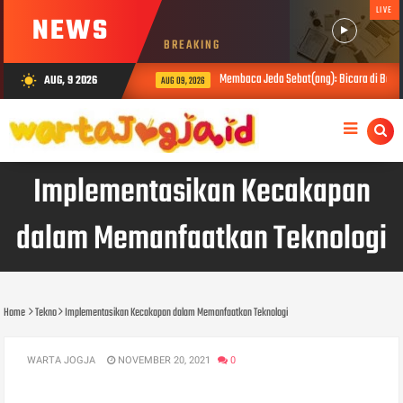
LIVE
NEWS
BREAKING
Membaca Jeda Sebat(ang): Bicara di Balik 
AUG, 9 2026
wb_sunny
AUG 09, 2026
Implementasikan Kecakapan
dalam Memanfaatkan Teknologi
Home
Tekno
Implementasikan Kecakapan dalam Memanfaatkan Teknologi
WARTA JOGJA
NOVEMBER 20, 2021
0