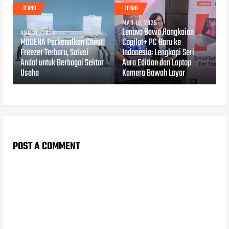
TEKNO
TEKNO
MAR 13, 2025
Lenovo Bawa Rangkaian
APR 28, 2025
MODENA Perkenalkan Chest
Copilot+ PC Baru ke
Freezer Terbaru, Solusi
Indonesia: Lengkapi Seri
Andal untuk Berbagai Sektor
Aura Edition dan Laptop
Usaha
Kamera Bawah Layar
POST A COMMENT