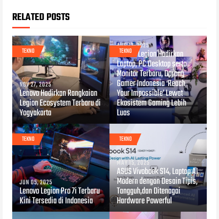
RELATED POSTS
AUG 12, 2025
TEKNO
TEKNO
Lenovo Legion Hadirkan
Laptop, PC Desktop serta
Monitor Terbaru, Dorong
Gamer Indonesia ‘Reach
NOV 27, 2025
Lenovo Hadirkan Rangkaian
Your Impossible’ Lewat
Legion Ecosystem Terbaru di
Ekosistem Gaming Lebih
Yogyakarta
Luas
TEKNO
TEKNO
MAY 15, 2025
ASUS Vivobook S14, Laptop AI
Modern dengan Desain Tipis,
JUN 05, 2025
Lenovo Legion Pro 7i Terbaru
Tangguh,dan Ditenagai
Kini Tersedia di Indonesia
Hardware Powerful