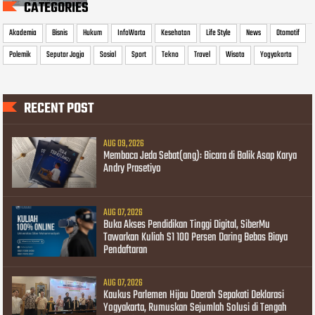
CATEGORIES
Akademia
Bisnis
Hukum
InfoWarta
Kesehatan
Life Style
News
Otomotif
Polemik
Seputar Jogja
Sosial
Sport
Tekno
Travel
Wisata
Yogyakarta
RECENT POST
AUG 09, 2026
Membaca Jeda Sebat(ang): Bicara di Balik Asap Karya
Andry Prasetiyo
AUG 07, 2026
Buka Akses Pendidikan Tinggi Digital, SiberMu
Tawarkan Kuliah S1 100 Persen Daring Bebas Biaya
Pendaftaran
AUG 07, 2026
Kaukus Parlemen Hijau Daerah Sepakati Deklarasi
Yogyakarta, Rumuskan Sejumlah Solusi di Tengah