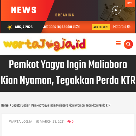
LIVE
NEWS
BREAKING
aan Indonesia Public Relations Top Leader 2026
Motorola Resmi Luncurk
AUG, 7 2026
wb_sunny
AUG 06, 2026
Pemkot Yogya Ingin Malioboro
Kian Nyaman, Tegakkan Perda KTR
Home
Seputar Jogja
Pemkot Yogya Ingin Malioboro Kian Nyaman, Tegakkan Perda KTR
WARTA JOGJA
MARCH 23, 2021
0