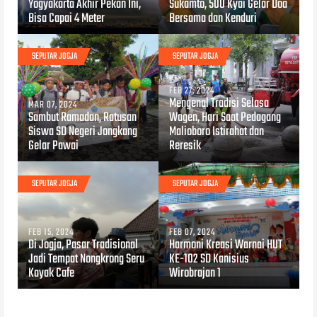
Yogyakarta Akhir Pekan Ini,
Sukamto, 500 Kyai Gelar Doa
Bisa Capai 4 Meter
Bersama dan Kenduri
SEPUTAR JOGJA
SEPUTAR JOGJA
FEB 27, 2024
Mengenal Tradisi Selasa
MAR 07, 2024
Sambut Ramadan, Ratusan
Wagen, Hari Saat Pedagang
Siswa SD Negeri Jongkang
Malioboro Istirahat dan
Gelar Pawai
Reresik
SEPUTAR JOGJA
SEPUTAR JOGJA
FEB 15, 2024
FEB 07, 2024
Di Jogja, Pasar Tradisional
Harmoni Kreasi Warnai HUT
Jadi Tempat Nongkrong Seru
KE-102 SD Kanisius
Kayak Cafe
Wirobrajan 1