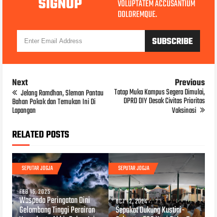
SIGNUP
VOLUPTATEM ACCUSANTIUM
DOLOREMQUE.
Next
Previous
Tatap Muka Kampus Segera Dimulai,
Jelang Ramdhan, Sleman Pantau
DPRD DIY Desak Civitas Prioritas
Bahan Pokok dan Temukan Ini Di
Lapangan
Vaksinasi
RELATED POSTS
SEPUTAR JOGJA
SEPUTAR JOGJA
FEB 15, 2025
Waspada Peringatan Dini
OCT 12, 2024
Gelombang Tinggi Perairan
Sepakat Dukung Kustini-