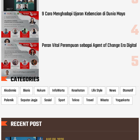
9 Cara Menghadapi Ujaran Kebencian di Dunia Maya
Peran Vital Perempuan sebagai Agent of Change Era Digital
CATEGORIES
Akademia
Bisnis
Hukum
InfoWarta
Kesehatan
Life Style
News
Otomotif
Polemik
Seputar Jogja
Sosial
Sport
Tekno
Travel
Wisata
Yogyakarta
RECENT POST
AUG 06, 2026