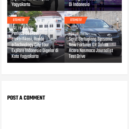
Yogyakarta
Di Indonesia
OTOMOTIF
OTOMOTIF
DEC 13, 2024
Perluas Edukasi
NOV 10, 2024
Elektrifikasi, Honda
Seru! Bertualang Bersama
e:Technology City Tour
New Fortuner GR Dalam
Explore Indonesia Digelar di
Acara Nasmoco Journalist
Kota Yogyakarta
Test Drive
POST A COMMENT