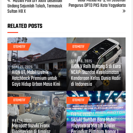
Gelar Musda Ke-5, Ini Susunan
Muswil PAN DIY Akhir Desember
Pengurus DPTD PKS Kota Yogyakarta
Undang Sejumlah Tokoh, Termasuk
Sultan HB X
RELATED POSTS
OTOMOTIF
OTOMOTIF
SEPT 16, 2025
AION V Raih Bintang 5 di Euro
SEPT 21, 2025
AION UT, Mobil Listrik
NCAP: Standar Keselamatan
Hatchback Premium untuk
Kendaraan Kelas Dunia Hadir
Gaya Hidup Urban Masa Kini
di Indonesia
OTOMOTIF
OTOMOTIF
FEB 26, 2025
Suzuki Sumber Baru Mobil
MAY 14, 2025
Merapat! Suzuki Fronx
Yogyakarta Meraih Dealer
Dipamerkan di Amplaz
Peringkat Platinum Nomor 1