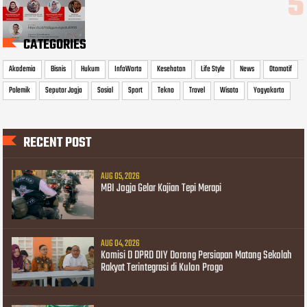
CATEGORIES
Akademia
Bisnis
Hukum
InfoWarta
Kesehatan
Life Style
News
Otomotif
Polemik
Seputar Jogja
Sosial
Sport
Tekno
Travel
Wisata
Yogyakarta
RECENT POST
AUG 05, 2026
MBI Jogja Gelar Kajian Tepi Merapi
AUG 04, 2026
Komisi D DPRD DIY Dorong Persiapan Matang Sekolah
Rakyat Terintegrasi di Kulon Progo