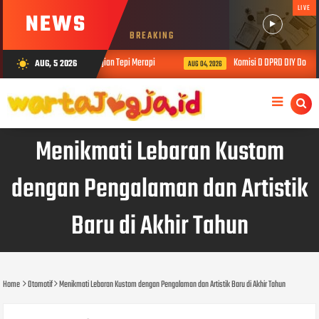
LIVE
NEWS
BREAKING
MBI Jogja Gelar Kajian Tepi Merapi
Komisi D DPRD DIY Dorong Persiap
AUG, 5 2026
wb_sunny
AUG 04, 2026
Menikmati Lebaran Kustom
dengan Pengalaman dan Artistik
Baru di Akhir Tahun
Home
Otomotif
Menikmati Lebaran Kustom dengan Pengalaman dan Artistik Baru di Akhir Tahun