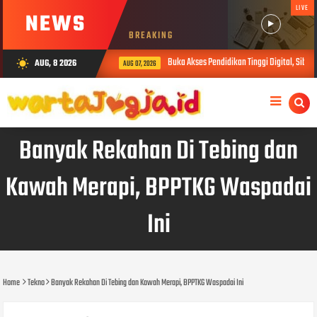
LIVE
NEWS
BREAKING
Buka Akses Pendidikan Tinggi Digital, SiberMu T
AUG, 8 2026
wb_sunny
AUG 07, 2026
Banyak Rekahan Di Tebing dan
Kawah Merapi, BPPTKG Waspadai
Ini
Home
Tekno
Banyak Rekahan Di Tebing dan Kawah Merapi, BPPTKG Waspadai Ini