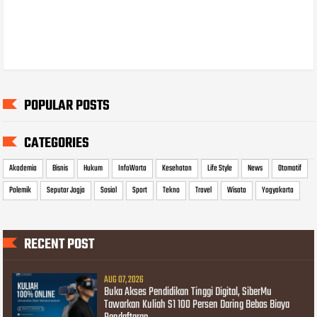
POPULAR POSTS
CATEGORIES
Akademia
Bisnis
Hukum
InfoWarta
Kesehatan
Life Style
News
Otomotif
Polemik
Seputar Jogja
Sosial
Sport
Tekno
Travel
Wisata
Yogyakarta
RECENT POST
AUG 07, 2026
Buka Akses Pendidikan Tinggi Digital, SiberMu
Tawarkan Kuliah S1 100 Persen Daring Bebas Biaya