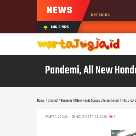
NEWS
BREAKING
AUG, 6 2026
wb_sunny
Pandemi, All New Honda
Home
Otomotif
Pandemi, All New Honda Scoopy Ditarget Terjual 4 Ribu Unit/
WARTA JOGJA
NOVEMBER 22, 2020
0