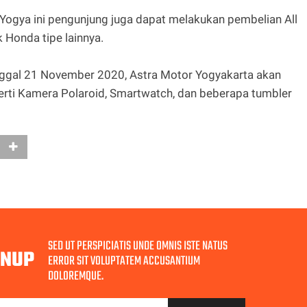
 Yogya ini pengunjung juga dapat melakukan pembelian All
Honda tipe lainnya.
anggal 21 November 2020, Astra Motor Yogyakarta akan
rti Kamera Polaroid, Smartwatch, dan beberapa tumbler
SED UT PERSPICIATIS UNDE OMNIS ISTE NATUS
GNUP
ERROR SIT VOLUPTATEM ACCUSANTIUM
DOLOREMQUE.