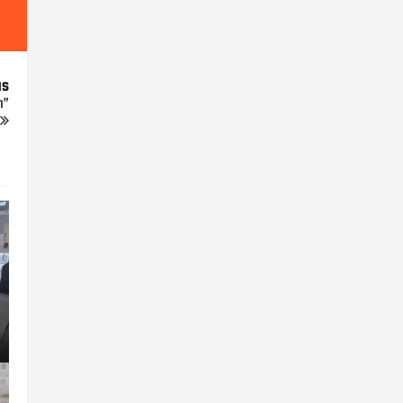
us
n”