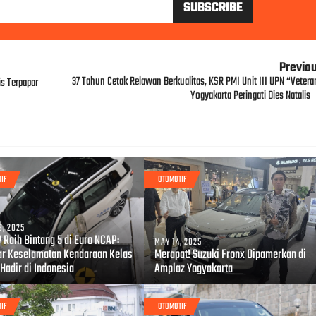
Previo
37 Tahun Cetak Relawan Berkualitas, KSR PMI Unit III UPN “Vetera
s Terpapar
Yogyakarta Peringati Dies Natalis
TIF
OTOMOTIF
6, 2025
 Raih Bintang 5 di Euro NCAP:
MAY 14, 2025
ar Keselamatan Kendaraan Kelas
Merapat! Suzuki Fronx Dipamerkan di
Hadir di Indonesia
Amplaz Yogyakarta
TIF
OTOMOTIF