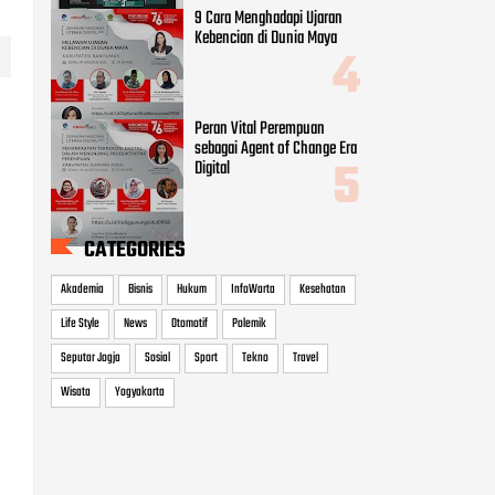
9 Cara Menghadapi Ujaran
Kebencian di Dunia Maya
Peran Vital Perempuan
sebagai Agent of Change Era
Digital
CATEGORIES
Akademia
Bisnis
Hukum
InfoWarta
Kesehatan
Life Style
News
Otomotif
Polemik
Seputar Jogja
Sosial
Sport
Tekno
Travel
Wisata
Yogyakarta