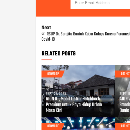
Next
RSUP Dr. Sardjito Bantah Kabar Kolaps Karena Paramedi
Covid-19
RELATED POSTS
OTOMOTIF
OTOMO
SEPT 21, 2025
SEPT 1
AION UT, Mobil Listrik Hatchback
AION V
Premium untuk Gaya Hidup Urban
Stand
Masa Kini
Dunia 
OTOMOTIF
OTOMO