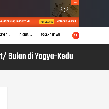
LIVE
 Leader 2026
Motorola Resmi Luncurkan Razr Fold di Yogyakarta, Usung 
AUG 06, 2026
 STYLE
BISNIS
PASANG IKLAN
it/ Bulan di Yogya-Kedu