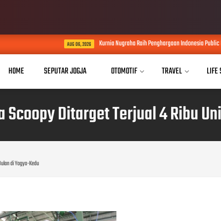
Kurnia Nugraha Raih Penghargaan Indonesia Public Relations Top
AUG 06, 2026
HOME
SEPUTAR JOGJA
OTOMOTIF
TRAVEL
LIFE
 Scoopy Ditarget Terjual 4 Ribu Un
 Bulan di Yogya-Kedu