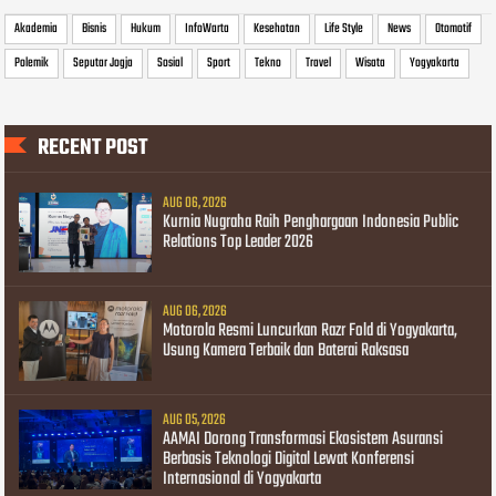
Akademia
Bisnis
Hukum
InfoWarta
Kesehatan
Life Style
News
Otomotif
Polemik
Seputar Jogja
Sosial
Sport
Tekno
Travel
Wisata
Yogyakarta
RECENT POST
AUG 06, 2026
Kurnia Nugraha Raih Penghargaan Indonesia Public
Relations Top Leader 2026
AUG 06, 2026
Motorola Resmi Luncurkan Razr Fold di Yogyakarta,
Usung Kamera Terbaik dan Baterai Raksasa
AUG 05, 2026
AAMAI Dorong Transformasi Ekosistem Asuransi
Berbasis Teknologi Digital Lewat Konferensi
Internasional di Yogyakarta