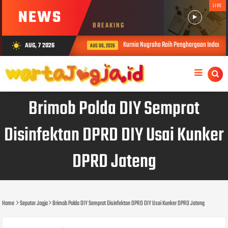
LIVE
NEWS
BREAKING
Kurnia Nugraha Raih Penghargaan Indonesia Pub
AUG, 7 2026
wb_sunny
AUG 06, 2026
Brimob Polda DIY Semprot
Disinfektan DPRD DIY Usai Kunker
DPRD Jateng
Home
Seputar Jogja
Brimob Polda DIY Semprot Disinfektan DPRD DIY Usai Kunker DPRD Jateng