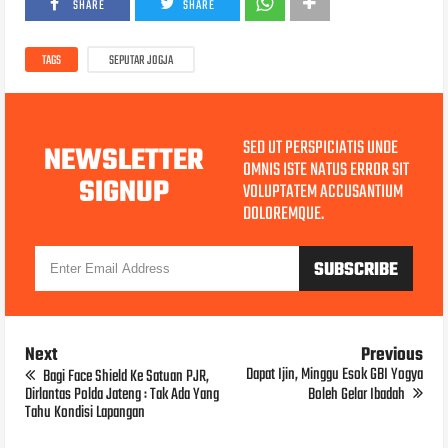
SHARE
SHARE
TAGS
SEPUTAR JOGJA
SED UT PERSPICIATIS UNDE
NEWSLETTER
OMNIS ISTE NATUS ERROR SIT
SIGNUP
VOLUPTATEM ACCUSANTIUM
DOLOREMQUE.
Next
Previous
Dapat Ijin, Minggu Esok GBI Yogya
Bagi Face Shield Ke Satuan PJR,
Dirlantas Polda Jateng : Tak Ada Yang
Boleh Gelar Ibadah
Tahu Kondisi Lapangan