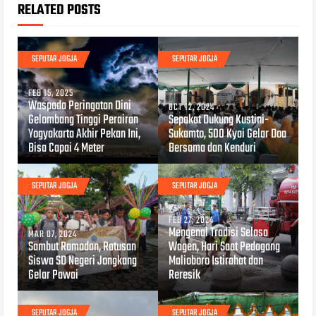
RELATED POSTS
SEPUTAR JOGJA
SEPUTAR JOGJA
FEB 15, 2025
Waspada Peringatan Dini
OCT 12, 2024
Gelombang Tinggi Perairan
Sepakat Dukung Kustini-
Yogyakarta Akhir Pekan Ini,
Sukamto, 500 Kyai Gelar Doa
Bisa Capai 4 Meter
Bersama dan Kenduri
SEPUTAR JOGJA
SEPUTAR JOGJA
FEB 27, 2024
Mengenal Tradisi Selasa
MAR 07, 2024
Sambut Ramadan, Ratusan
Wagen, Hari Saat Pedagang
Siswa SD Negeri Jongkang
Malioboro Istirahat dan
Gelar Pawai
Reresik
SEPUTAR JOGJA
SEPUTAR JOGJA