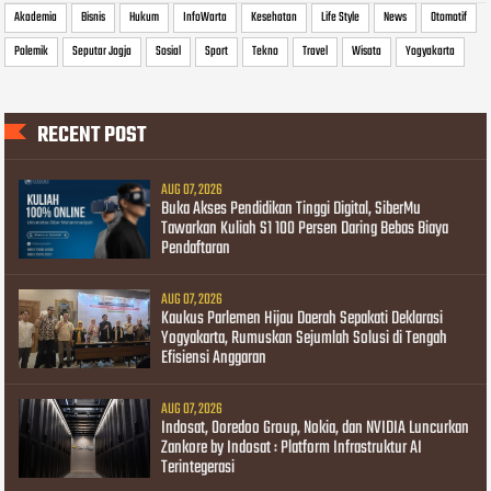
Akademia
Bisnis
Hukum
InfoWarta
Kesehatan
Life Style
News
Otomotif
Polemik
Seputar Jogja
Sosial
Sport
Tekno
Travel
Wisata
Yogyakarta
RECENT POST
AUG 07, 2026
Buka Akses Pendidikan Tinggi Digital, SiberMu
Tawarkan Kuliah S1 100 Persen Daring Bebas Biaya
Pendaftaran
AUG 07, 2026
Kaukus Parlemen Hijau Daerah Sepakati Deklarasi
Yogyakarta, Rumuskan Sejumlah Solusi di Tengah
Efisiensi Anggaran
AUG 07, 2026
Indosat, Ooredoo Group, Nokia, dan NVIDIA Luncurkan
Zankore by Indosat : Platform Infrastruktur AI
Terintegerasi