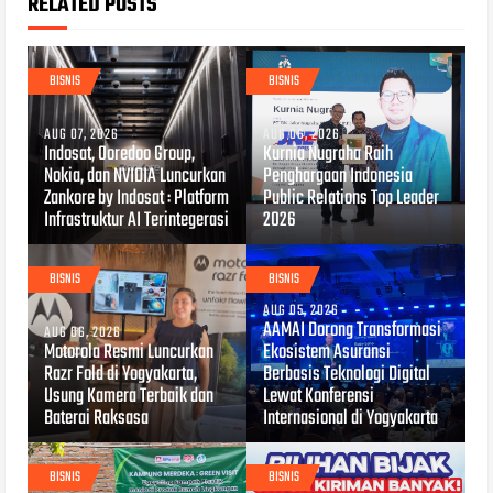
RELATED POSTS
BISNIS
BISNIS
AUG 07, 2026
AUG 06, 2026
Indosat, Ooredoo Group,
Kurnia Nugraha Raih
Nokia, dan NVIDIA Luncurkan
Penghargaan Indonesia
Zankore by Indosat : Platform
Public Relations Top Leader
Infrastruktur AI Terintegerasi
2026
BISNIS
BISNIS
AUG 05, 2026
AAMAI Dorong Transformasi
AUG 06, 2026
Motorola Resmi Luncurkan
Ekosistem Asuransi
Razr Fold di Yogyakarta,
Berbasis Teknologi Digital
Usung Kamera Terbaik dan
Lewat Konferensi
Baterai Raksasa
Internasional di Yogyakarta
BISNIS
BISNIS