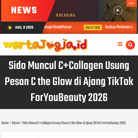
LIVE
NEWS
BREAKING
00 Persen Daring Bebas Biaya Pendaftaran
Kaukus Parlemen Hijau Daerah
AUG, 8 2026
wb_sunny
AUG 07, 2026
Sido Muncul C+Collagen Usung
Pesan C the Glow di Ajang TikTok
ForYouBeauty 2026
Home
Bisnis
Sido Muncul C+Collagen Usung Pesan C the Glow di Ajang TikTok ForYouBeauty 2026