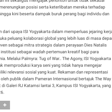
n ini sekaligus mengajak penonton untuk tidak sekadar
 merenungkan posisi serta keterlibatan mereka terhadap
 hingga kini beserta dampak buruk perang bagi individu dan
an dari upaya ISI Yogyakarta dalam memperluas jejaring kerj
a peluang kolaborasi global yang lebih luas di masa depa
ven sebagai mitra strategis dalam perayaan Dies Natalis
institusi sebagai wadah pertemuan kreatif bagi para
nia. Melalui Palmyra: Tug of War.. The Agony, ISI Yogyakarta
k memproduksi karya seni yang tidak hanya mengejar
liki relevansi sosial yang kuat. Rekaman dan representasi
ti oleh publik dalam Pameran Internasional bertajuk The Way
t di Galeri RJ Katamsi lantai 3, Kampus ISI Yogyakarta, yang
26.