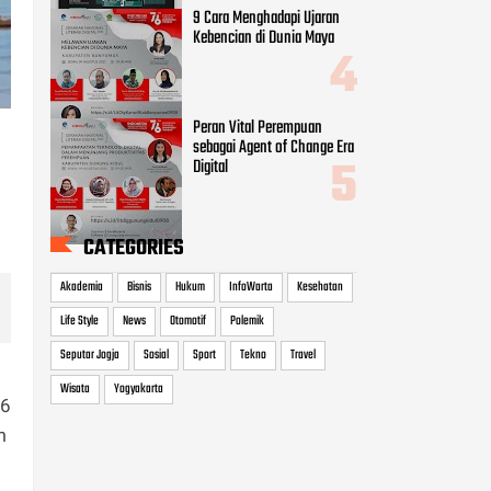
9 Cara Menghadapi Ujaran
Kebencian di Dunia Maya
Peran Vital Perempuan
sebagai Agent of Change Era
Digital
CATEGORIES
Akademia
Bisnis
Hukum
InfoWarta
Kesehatan
Life Style
News
Otomotif
Polemik
Seputar Jogja
Sosial
Sport
Tekno
Travel
Wisata
Yogyakarta
26
m