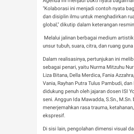
Agenda ini menjadi bukti nyata bagaima
"Kolaborasi ini menjadi contoh nyata b
dan disiplin ilmu untuk menghadirkan ru
global," dikutip dalam keterangan resmin
Melalui jalinan berbagai medium artist
unsur tubuh, suara, citra, dan ruang gun
​Dalam realisasinya, pertunjukan ini m
sebagai penari, yaitu Nurma Mitzuhu Nur
Liza Bitana, Della Merdica, Fania Azzahra
Vania, Rayhan Putra Tulus Pambudi, dan I
didukung penuh oleh jajaran dosen ISI Yo
seni. Anggun Ida Mawadda, S.Sn., M.Sn.
menerjemahkan rasa trauma, ketahanan,
ekspresif.
​Di sisi lain, pengolahan dimensi visual