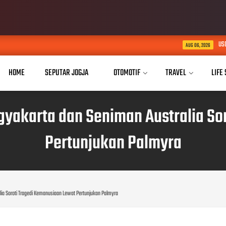
USD Dorong Implementasi Inov
AUG 06, 2026
HOME
SEPUTAR JOGJA
OTOMOTIF
TRAVEL
LIFE
 Yogyakarta dan Seniman Australia S
Pertunjukan Palmyra
ralia Soroti Tragedi Kemanusiaan Lewat Pertunjukan Palmyra