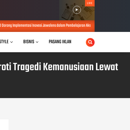
LIVE
asi Jawalens dalam Pembelajaran Aksara Jawa
Kurnia Nugraha Raih Pen
AUG 06, 2026
 STYLE
BISNIS
PASANG IKLAN
oroti Tragedi Kemanusiaan Lewat