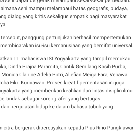
na seni dapat bergerak melampaui sekat-sekat perbedaan.
agaimana seni mampu melampaui batas geografis, budaya,
ang dialog yang kritis sekaligus empatik bagi masyarakat
ya.
ik tersebut, panggung pertunjukan berhasil mempertemukan
a membicarakan isu-isu kemanusiaan yang bersifat universal
elibatkan 11 mahasiswa ISI Yogyakarta yang tampil memukau
ika, Dinda Prajna Paramita, Cantik Gemilang Kasih Purba,
, Monica Clairine Adelia Putri, Aliefian Meiga Fara, Venawa
cha Fikri Kurniawan. Proses kreatif pementasan ini juga
gyakarta yang memberikan keahlian dari lintas disiplin ilmu
 bertindak sebagai koreografer yang bertugas
 dan pergulatan hidup ke dalam bahasa tubuh yang
 dan citra bergerak dipercayakan kepada Pius Rino Pungkiawa