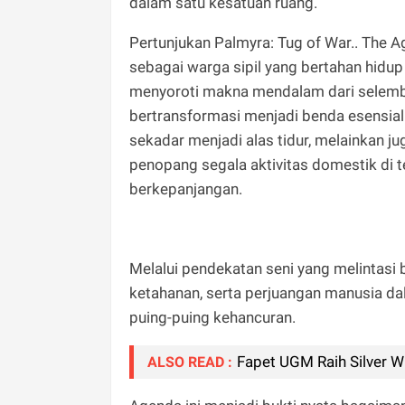
dalam satu kesatuan ruang.
​Pertunjukan Palmyra: Tug of War.. The 
sebagai warga sipil yang bertahan hidu
menyoroti makna mendalam dari selemb
bertransformasi menjadi benda esensial 
sekadar menjadi alas tidur, melainkan jug
penopang segala aktivitas domestik di t
berkepanjangan.
Melalui pendekatan seni yang melintasi b
ketahanan, serta perjuangan manusia d
puing-puing kehancuran.
Fapet UGM Raih Silver W
ALSO READ :