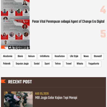
Peran Vital Perempuan sebagai Agent of Change Era Digital
CATEGORIES
Akademia
Bisnis
Hukum
InfoWarta
Kesehatan
Life Style
News
Otomotif
Polemik
Seputar Jogja
Sosial
Sport
Tekno
Travel
Wisata
Yogyakarta
RECENT POST
AUG 05, 2026
MBI Jogja Gelar Kajian Tepi Merapi