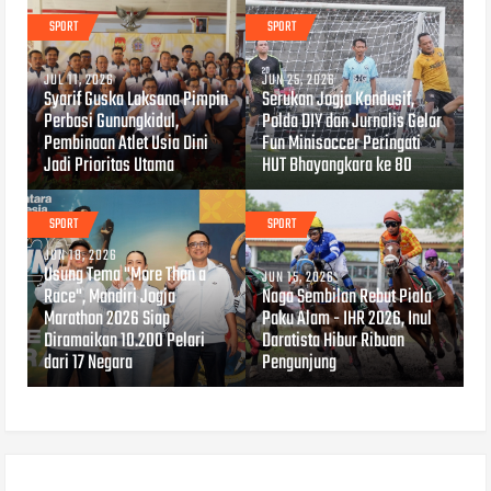
SPORT
SPORT
JUL 11, 2026
JUN 25, 2026
Syarif Guska Laksana Pimpin
Serukan Jogja Kondusif,
Perbasi Gunungkidul,
Polda DIY dan Jurnalis Gelar
Pembinaan Atlet Usia Dini
Fun Minisoccer Peringati
Jadi Prioritas Utama
HUT Bhayangkara ke 80
SPORT
SPORT
JUN 18, 2026
Usung Tema "More Than a
JUN 15, 2026
Race", Mandiri Jogja
Naga Sembilan Rebut Piala
Marathon 2026 Siap
Paku Alam - IHR 2026, Inul
Diramaikan 10.200 Pelari
Daratista Hibur Ribuan
dari 17 Negara
Pengunjung