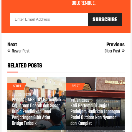
DOLOREMQUE.
Next
Previous
Newer Post
Older Post
RELATED POSTS
SPORT
SPORT
JUL 25, 2026
Pengda GABSI DIY Perbanyak
JUL 24, 2026
Kejuaraan Daerah dan Sasar
Kali Pertama Di Jogja !
Dunia Pendidikan Demi
Padeljam Hadirkan Lapangan
Penjaringan Bibit Atlet
Padel Outdoor Nan Nyaman
Bridge Terbaik
dan Komplet