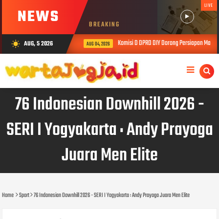
LIVE
NEWS
BREAKING
Komisi D DPRD DIY Dorong Persiapan Matang Sek
AUG, 5 2026
wb_sunny
AUG 04, 2026
76 Indonesian Downhill 2026 -
SERI I Yogyakarta : Andy Prayoga
Juara Men Elite
Home
Sport
76 Indonesian Downhill 2026 - SERI I Yogyakarta : Andy Prayoga Juara Men Elite