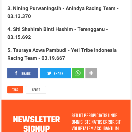
3. Nining Purwaningsih - Anindya Racing Team -
03.13.370
4. Siti Shahirah Binti Hashim - Terengganu -
03.15.692
5. Tsuraya Azwa Pambudi - Yeti Tribe Indonesia
Racing Team - 03.19.667
SHARE
SHARE
TAGS
SPORT
SED UT PERSPICIATIS UNDE
NEWSLETTER
OMNIS ISTE NATUS ERROR SIT
SIGNUP
VOLUPTATEM ACCUSANTIUM