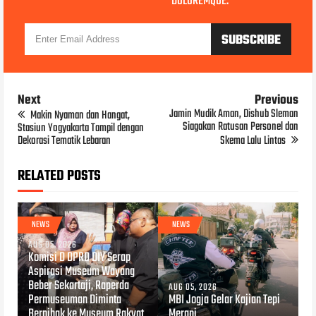
DOLOREMQUE.
Next
Previous
Jamin Mudik Aman, Dishub Sleman
Makin Nyaman dan Hangat,
Siagakan Ratusan Personel dan
Stasiun Yogyakarta Tampil dengan
Dekorasi Tematik Lebaran
Skema Lalu Lintas
RELATED POSTS
NEWS
NEWS
AUG 05, 2026
Komisi D DPRD DIY Serap
Aspirasi Museum Wayang
Beber Sekartaji, Raperda
AUG 05, 2026
Permuseuman Diminta
MBI Jogja Gelar Kajian Tepi
Berpihak ke Museum Rakyat
Merapi