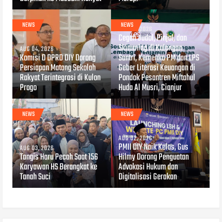
NEWS
NEWS
AUG 04, 2026
Cegah Judol, Pinjol, dan
Skimming di Kalangan
AUG 04, 2026
Komisi D DPRD DIY Dorong
Santri, Kemenko PM dan LPS
Persiapan Matang Sekolah
Geber Literasi Keuangan di
Rakyat Terintegrasi di Kulon
Pondok Pesantren Miftahul
Progo
Huda Al Musri, Cianjur
NEWS
NEWS
AUG 02, 2026
PMII DIY Naik Kelas, Gus
AUG 03, 2026
Tangis Haru Pecah Saat 156
Hilmy Dorong Penguatan
Karyawan HS Berangkat ke
Advokasi Hukum dan
Tanah Suci
Digitalisasi Gerakan