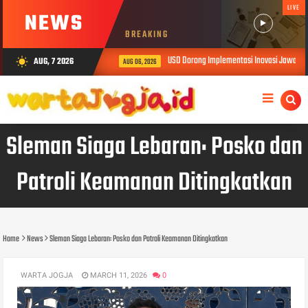
LIVE
NEWS
BREAKING
USD Dorong Implementasi Inovasi Jawalen
AUG, 7 2026
wb_sunny
AUG 06, 2026
Sleman Siaga Lebaran: Posko dan
Patroli Keamanan Ditingkatkan
Home
News
Sleman Siaga Lebaran: Posko dan Patroli Keamanan Ditingkatkan
WARTA JOGJA
MARCH 11, 2026
0