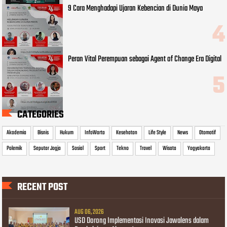
9 Cara Menghadapi Ujaran Kebencian di Dunia Maya
Peran Vital Perempuan sebagai Agent of Change Era Digital
CATEGORIES
Akademia
Bisnis
Hukum
InfoWarta
Kesehatan
Life Style
News
Otomotif
Polemik
Seputar Jogja
Sosial
Sport
Tekno
Travel
Wisata
Yogyakarta
RECENT POST
AUG 06, 2026
USD Dorong Implementasi Inovasi Jawalens dalam