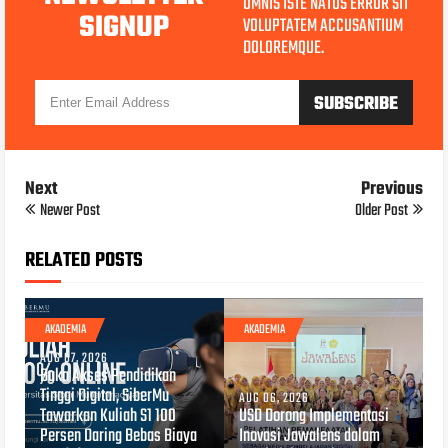
OMNIS ISTE NATUS ERROR SIT
SIGNUP
VOLUPTATEM ACCUSANTIUM
DOLOREMQUE.
Next
Previous
Newer Post
Older Post
RELATED POSTS
AKADEMIA
AKADEMIA
AUG 07, 2026
Buka Akses Pendidikan
Tinggi Digital, SiberMu
AUG 06, 2026
Tawarkan Kuliah S1 100
USD Dorong Implementasi
Persen Daring Bebas Biaya
Inovasi Jawalens dalam