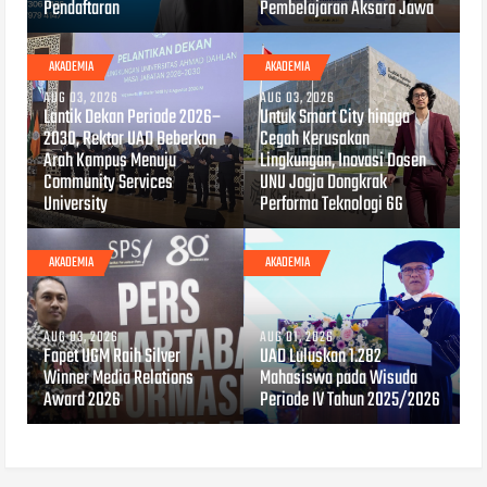
Pendaftaran
Pembelajaran Aksara Jawa
AKADEMIA
AKADEMIA
AUG 03, 2026
AUG 03, 2026
Lantik Dekan Periode 2026–
Untuk Smart City hingga
2030, Rektor UAD Beberkan
Cegah Kerusakan
Arah Kampus Menuju
Lingkungan, Inovasi Dosen
Community Services
UNU Jogja Dongkrak
University
Performa Teknologi 6G
AKADEMIA
AKADEMIA
AUG 03, 2026
AUG 01, 2026
Fapet UGM Raih Silver
UAD Luluskan 1.282
Winner Media Relations
Mahasiswa pada Wisuda
Award 2026
Periode IV Tahun 2025/2026