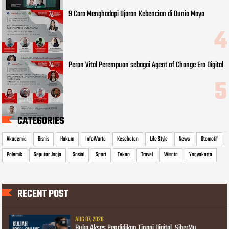
9 Cara Menghadapi Ujaran Kebencian di Dunia Maya
Peran Vital Perempuan sebagai Agent of Change Era Digital
CATEGORIES
Akademia
Bisnis
Hukum
InfoWarta
Kesehatan
Life Style
News
Otomotif
Polemik
Seputar Jogja
Sosial
Sport
Tekno
Travel
Wisata
Yogyakarta
RECENT POST
AUG 07, 2026
Buka Akses Pendidikan Tinggi Digital, SiberMu