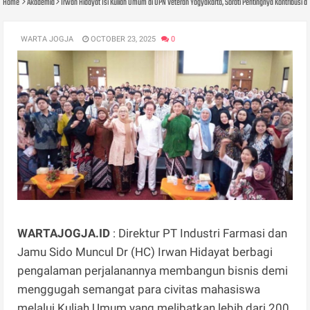
Home
Akademia
Irwan Hidayat Isi Kuliah Umum di UPN Veteran Yogyakarta, Soroti Pentingnya Kontribusi d
WARTA JOGJA
OCTOBER 23, 2025
0
WARTAJOGJA.ID
: Direktur PT Industri Farmasi dan
Jamu Sido Muncul Dr (HC) Irwan Hidayat berbagi
pengalaman perjalanannya membangun bisnis demi
menggugah semangat para civitas mahasiswa
melalui Kuliah Umum yang melibatkan lebih dari 200