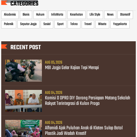
CATEGORIES
Akademia
Bisnis
Hukum
InfoWarta
Kesehatan
Life Style
News
Otomotif
Polemik
Seputar Jogja
Sosial
Sport
Tekno
Travel
Wisata
Yogyakarta
RECENT POST
AUG 05, 2026
MBI Jogja Gelar Kajian Tepi Merapi
AUG 04, 2026
Komisi D DPRD DIY Dorong Persiapan Matang Sekolah
Rakyat Terintegrasi di Kulon Progo
AUG 04, 2026
Alfamidi Ajak Puluhan Anak di Klaten Sulap Botol
Plastik Jadi Wadah Kreatif