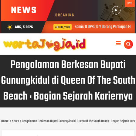
LIVE
NEWS
BREAKING
gja Gelar Kajian Tepi Merapi
Komisi D DPRD DIY Dorong Persiapan Matang
AUG, 5 2026
wb_sunny
AUG 04, 2026
Pengalaman Berkesan Bupati
Gunungkidul di Queen Of The South
Beach : Bagian Sejarah Kariernya
Home
News
Pengalaman Berkesan Bupati Gunungkidul di Queen Of The South Beach : Bagian Sejarah Kari