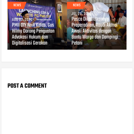
NEWS
NEWS
JUL 29, 2026
Pasca Dikabulkannya
AUG 02, 2026
PMII DIY Naik Kelas, Gus
Praperadilan, Raudi Akmal
Hilmy Dorong Penguatan
Awali Aktivitas dengan
Advokasi Hukum dan
Bantu Warga dan Dampingi
Digitalisasi Gerakan
Petani
POST A COMMENT