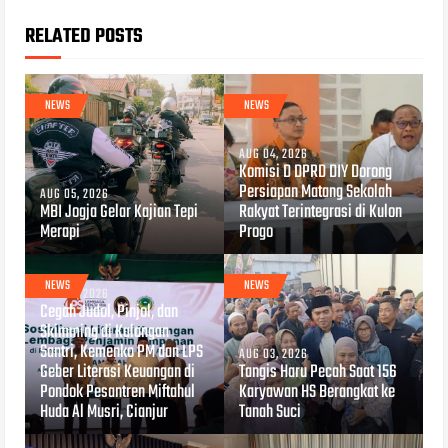
RELATED POSTS
NEWS
NEWS
AUG 04, 2026
Komisi D DPRD DIY Dorong
Persiapan Matang Sekolah
AUG 05, 2026
MBI Jogja Gelar Kajian Tepi
Rakyat Terintegrasi di Kulon
Merapi
Progo
NEWS
NEWS
AUG 04, 2026
Cegah Judol, Pinjol, dan
Skimming di Kalangan
Santri, Kemenko PM dan LPS
AUG 03, 2026
Geber Literasi Keuangan di
Tangis Haru Pecah Saat 156
Pondok Pesantren Miftahul
Karyawan HS Berangkat ke
Huda Al Musri, Cianjur
Tanah Suci