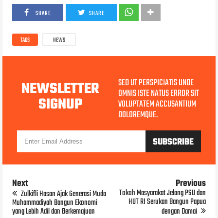
SHARE
SHARE
TAGS
NEWS
SED UT PERSPICIATIS UNDE
NEWSLETTER
OMNIS ISTE NATUS ERROR SIT
SIGNUP
VOLUPTATEM ACCUSANTIUM
DOLOREMQUE.
Next
Previous
Tokoh Masyarakat Jelang PSU dan
Zulkifli Hasan Ajak Generasi Muda
HUT RI Serukan Bangun Papua
Muhammadiyah Bangun Ekonomi
yang Lebih Adil dan Berkemajuan
dengan Damai