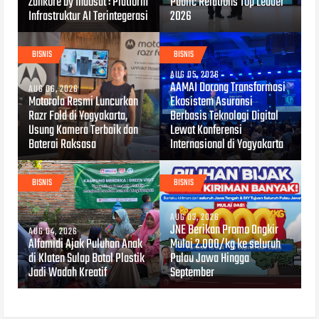
Zankore by Indosat : Platform
Public Relations Top Leader
Infrastruktur AI Terintegerasi
2026
BISNIS
BISNIS
AUG 05, 2026
AAMAI Dorong Transformasi
AUG 06, 2026
Motorola Resmi Luncurkan
Ekosistem Asuransi
Razr Fold di Yogyakarta,
Berbasis Teknologi Digital
Usung Kamera Terbaik dan
Lewat Konferensi
Baterai Raksasa
Internasional di Yogyakarta
BISNIS
BISNIS
AUG 03, 2026
JNE Berikan Promo Ongkir
AUG 04, 2026
Alfamidi Ajak Puluhan Anak
Mulai 2.000/kg ke seluruh
di Klaten Sulap Botol Plastik
Pulau Jawa Hingga
Jadi Wadah Kreatif
September