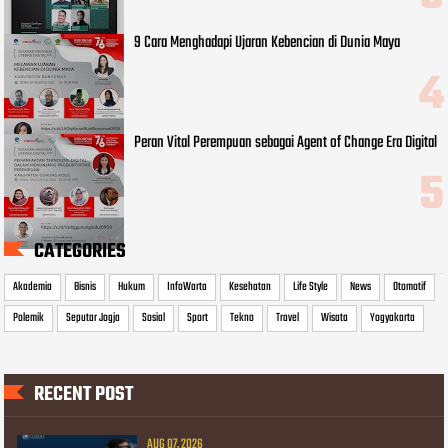
9 Cara Menghadapi Ujaran Kebencian di Dunia Maya
Peran Vital Perempuan sebagai Agent of Change Era Digital
CATEGORIES
Akademia
Bisnis
Hukum
InfoWarta
Kesehatan
Life Style
News
Otomotif
Polemik
Seputar Jogja
Sosial
Sport
Tekno
Travel
Wisata
Yogyakarta
RECENT POST
AUG 07, 2026