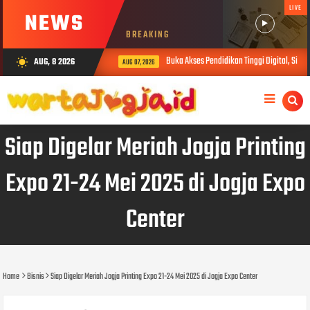
LIVE
NEWS
BREAKING
Buka Akses Pendidikan Tinggi Digital, SiberMu
AUG, 8 2026
wb_sunny
AUG 07, 2026
Siap Digelar Meriah Jogja Printing
Expo 21-24 Mei 2025 di Jogja Expo
Center
Home
Bisnis
Siap Digelar Meriah Jogja Printing Expo 21-24 Mei 2025 di Jogja Expo Center