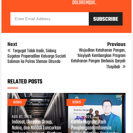
DOLOREMQUE.
Next
Previous
Wujudkan Ketahanan Pangan,
Tergugat Tidak Hadir, Sidang
‘Aisyiyah Kembangkan Program
Gugatan Praperadilan Keluarga Suciati
Ketahanan Pangan Berbasis Qaryah
Saliman ke Polres Sleman Ditunda
Thayibah
RELATED POSTS
BISNIS
BISNIS
AUG 07, 2026
AUG 06, 2026
Indosat, Ooredoo Group,
Kurnia Nugraha Raih
Nokia, dan NVIDIA Luncurkan
Penghargaan Indonesia