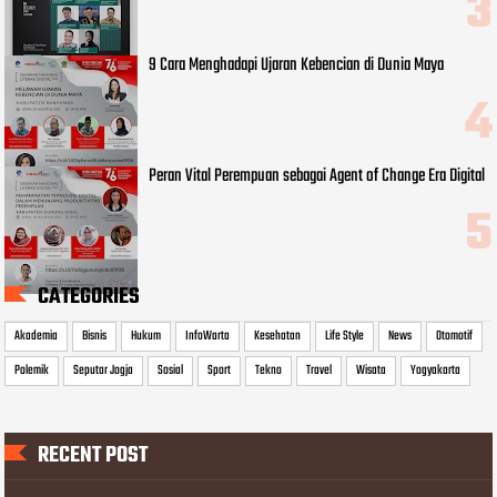
9 Cara Menghadapi Ujaran Kebencian di Dunia Maya
Peran Vital Perempuan sebagai Agent of Change Era Digital
CATEGORIES
Akademia
Bisnis
Hukum
InfoWarta
Kesehatan
Life Style
News
Otomotif
Polemik
Seputar Jogja
Sosial
Sport
Tekno
Travel
Wisata
Yogyakarta
RECENT POST