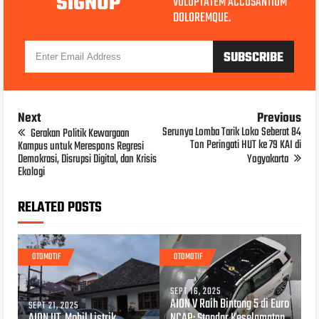
SIGNUP
VOLUPTATEM ACCUSANTIUM
DOLOREMQUE.
Next
Previous
Serunya Lomba Tarik Loko Seberat 84
Gerakan Politik Kewargaan
Ton Peringati HUT ke 79 KAI di
Kampus untuk Merespons Regresi
Demokrasi, Disrupsi Digital, dan Krisis
Yogyakarta
Ekologi
RELATED POSTS
OTOMOTIF
OTOMOTIF
SEPT 16, 2025
AION V Raih Bintang 5 di Euro
SEPT 21, 2025
AION UT, Mobil Listrik
NCAP: Standar Keselamatan