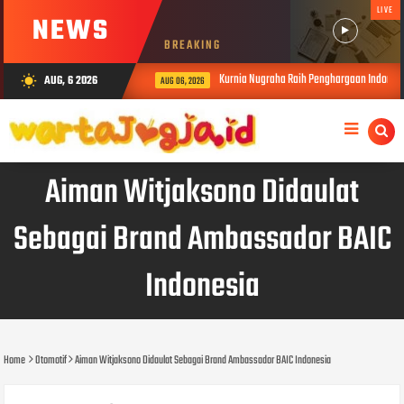
LIVE
NEWS
BREAKING
Kurnia Nugraha Raih Penghargaan Indonesia 
AUG, 6 2026
wb_sunny
AUG 06, 2026
Aiman Witjaksono Didaulat
Sebagai Brand Ambassador BAIC
Indonesia
Home
Otomotif
Aiman Witjaksono Didaulat Sebagai Brand Ambassador BAIC Indonesia