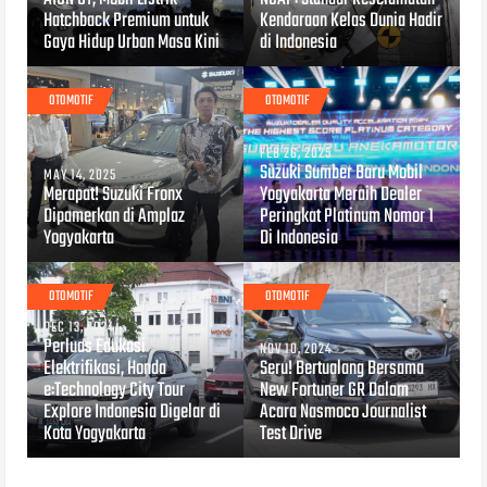
Hatchback Premium untuk
Kendaraan Kelas Dunia Hadir
Gaya Hidup Urban Masa Kini
di Indonesia
OTOMOTIF
OTOMOTIF
FEB 26, 2025
Suzuki Sumber Baru Mobil
MAY 14, 2025
Merapat! Suzuki Fronx
Yogyakarta Meraih Dealer
Dipamerkan di Amplaz
Peringkat Platinum Nomor 1
Yogyakarta
Di Indonesia
OTOMOTIF
OTOMOTIF
DEC 13, 2024
Perluas Edukasi
NOV 10, 2024
Elektrifikasi, Honda
Seru! Bertualang Bersama
e:Technology City Tour
New Fortuner GR Dalam
Explore Indonesia Digelar di
Acara Nasmoco Journalist
Kota Yogyakarta
Test Drive