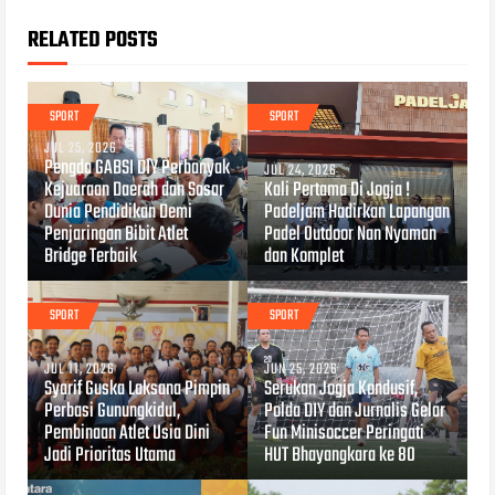
RELATED POSTS
SPORT
SPORT
JUL 25, 2026
Pengda GABSI DIY Perbanyak
JUL 24, 2026
Kejuaraan Daerah dan Sasar
Kali Pertama Di Jogja !
Dunia Pendidikan Demi
Padeljam Hadirkan Lapangan
Penjaringan Bibit Atlet
Padel Outdoor Nan Nyaman
Bridge Terbaik
dan Komplet
SPORT
SPORT
JUL 11, 2026
JUN 25, 2026
Syarif Guska Laksana Pimpin
Serukan Jogja Kondusif,
Perbasi Gunungkidul,
Polda DIY dan Jurnalis Gelar
Pembinaan Atlet Usia Dini
Fun Minisoccer Peringati
Jadi Prioritas Utama
HUT Bhayangkara ke 80