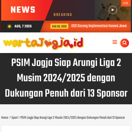
LIVE
NEWS
BREAKING
USD Dorong Implementasi Inovasi Jawalens dal
AUG, 7 2026
wb_sunny
AUG 06, 2026
PSIM Jogja Siap Arungi Liga 2
Musim 2024/2025 dengan
Dukungan Penuh dari 13 Sponsor
Home
Sport
PSIM Jogja Siap Arungi Liga 2 Musim 2024/2025 dengan Dukungan Penuh dari 13 Sponsor