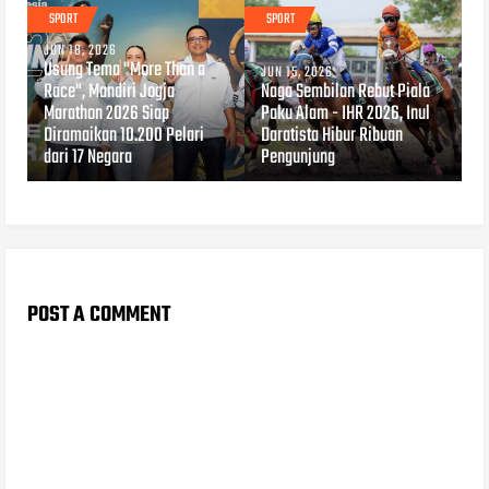
SPORT
SPORT
JUN 18, 2026
Usung Tema "More Than a
JUN 15, 2026
Race", Mandiri Jogja
Naga Sembilan Rebut Piala
Marathon 2026 Siap
Paku Alam - IHR 2026, Inul
Diramaikan 10.200 Pelari
Daratista Hibur Ribuan
dari 17 Negara
Pengunjung
POST A COMMENT