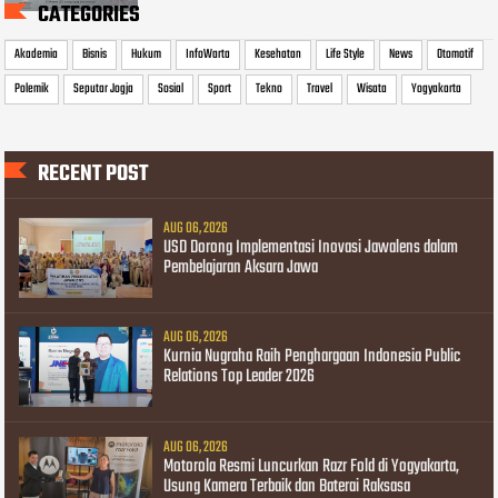
CATEGORIES
Akademia
Bisnis
Hukum
InfoWarta
Kesehatan
Life Style
News
Otomotif
Polemik
Seputar Jogja
Sosial
Sport
Tekno
Travel
Wisata
Yogyakarta
RECENT POST
AUG 06, 2026
USD Dorong Implementasi Inovasi Jawalens dalam
Pembelajaran Aksara Jawa
AUG 06, 2026
Kurnia Nugraha Raih Penghargaan Indonesia Public
Relations Top Leader 2026
AUG 06, 2026
Motorola Resmi Luncurkan Razr Fold di Yogyakarta,
Usung Kamera Terbaik dan Baterai Raksasa