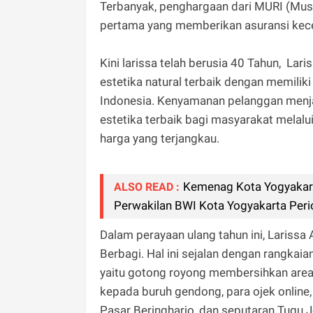
Terbanyak, penghargaan dari MURI (Muse
pertama yang memberikan asuransi kece
Kini larissa telah berusia 40 Tahun, Lar
estetika natural terbaik dengan memilik
Indonesia. Kenyamanan pelanggan menjad
estetika terbaik bagi masyarakat melalu
harga yang terjangkau.
Kemenag Kota Yogyakart
ALSO READ :
Perwakilan BWI Kota Yogyakarta Pe
Dalam perayaan ulang tahun ini, Larissa
Berbagi. Hal ini sejalan dengan rangkaia
yaitu gotong royong membersihkan area s
kepada buruh gendong, para ojek onlin
Pasar Beringharjo, dan seputaran Tugu J