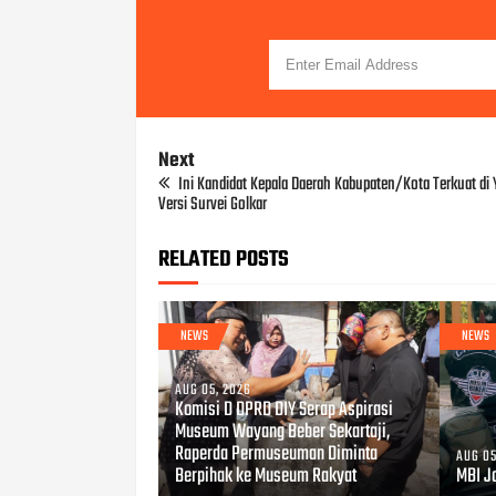
Next
Ini Kandidat Kepala Daerah Kabupaten/Kota Terkuat di
Versi Survei Golkar
RELATED POSTS
NEWS
NEWS
AUG 05, 2026
Komisi D DPRD DIY Serap Aspirasi
Museum Wayang Beber Sekartaji,
Raperda Permuseuman Diminta
AUG 05
Berpihak ke Museum Rakyat
MBI Jo