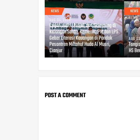
NEWS
NEWS
AUG 04, 2026
Cegah Judol, Pinjol, dan Skimming di
Kalangan Santri, Kemenko PM dan LPS
Geber Literasi Keuangan di Pondok
AUG 03
Pesantren Miftahul Huda Al Musri,
Tangi
Cianjur
HS Be
POST A COMMENT