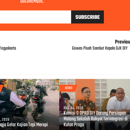
DOLOREMQUE.
Previo
 Yogyakarta
Gowes Pisah Sambut Kepala OJK DIY
NEWS
AUG 04, 2026
Komisi D DPRD DIY Dorong Persiapan
Matang Sekolah Rakyat Terintegrasi di
, 2026
gja Gelar Kajian Tepi Merapi
Kulon Progo