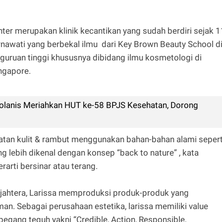
nter merupakan klinik kecantikan yang sudah berdiri sejak 1
irnawati yang berbekal ilmu dari Key Brown Beauty School d
guruan tinggi khususnya dibidang ilmu kosmetologi di
ngapore.
olanis Meriahkan HUT ke-58 BPJS Kesehatan, Dorong
an kulit & rambut menggunakan bahan-bahan alami sepert
ng lebih dikenal dengan konsep “back to nature” , kata
erarti bersinar atau terang.
ejahtera, Larissa memproduksi produk-produk yang
. Sebagai perusahaan estetika, larissa memiliki value
pegang teguh yakni “Credible, Action, Responsible,