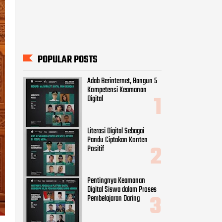
Literasi Digital Sebagai
Pandu Ciptakan Konten
Positif
Pentingnya Keamanan
Digital Siswa dalam Proses
Pembelajaran Daring
9 Cara Menghadapi Ujaran
Kebencian di Dunia Maya
Peran Vital Perempuan
sebagai Agent of Change Era
Digital
CATEGORIES