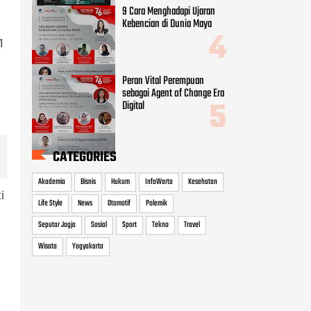
Akademia
Bisnis
Hukum
InfoWarta
Kesehatan
Life Style
News
Otomotif
Polemik
1
i
Seputar Jogja
Sosial
Sport
Tekno
Travel
Wisata
Yogyakarta
i