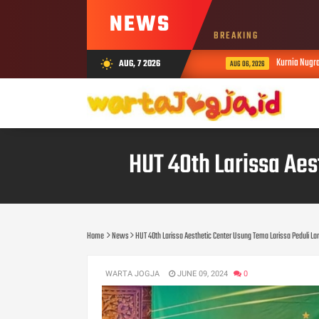
NEWS
BREAKING
Kurnia Nugraha 
AUG, 7 2026
wb_sunny
AUG 06, 2026
HUT 40th Larissa Aes
Home
News
HUT 40th Larissa Aesthetic Center Usung Tema Larissa Peduli La
WARTA JOGJA
JUNE 09, 2024
0