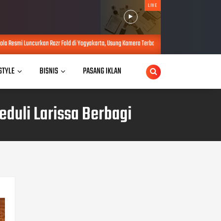
LIVE
 Resmi Luncurkan Razr Fold di Yogyakarta, Usung Kamera Terbaik dan Baterai Raksasa
 STYLE
BISNIS
PASANG IKLAN
eduli Larissa Berbagi
POPULAR POSTS
Adab Berinternet, Bangun 5
Kompetensi Keamanan
Digital