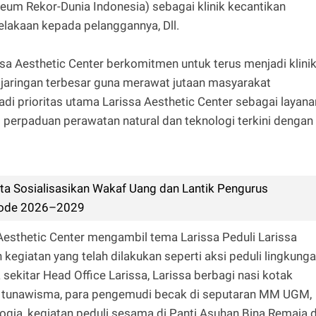
um Rekor-Dunia Indonesia) sebagai klinik kecantikan
lakaan kepada pelanggannya, Dll.
issa Aesthetic Center berkomitmen untuk terus menjadi klini
i jaringan terbesar guna merawat jutaan masyarakat
i prioritas utama Larissa Aesthetic Center sebagai layana
i perpaduan perawatan natural dan teknologi terkini dengan
a Sosialisasikan Wakaf Uang dan Lantik Pengurus
riode 2026–2029
 Aesthetic Center mengambil tema Larissa Peduli Larissa
n kegiatan yang telah dilakukan seperti aksi peduli lingkung
ekitar Head Office Larissa, Larissa berbagi nasi kotak
e, tunawisma, para pengemudi becak di seputaran MM UGM,
ogja, kegiatan peduli sesama di Panti Asuhan Bina Remaja d