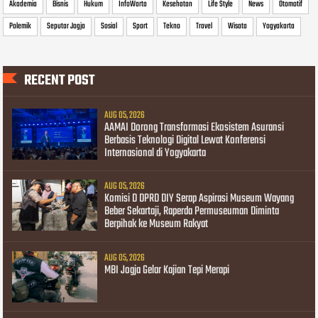
Akademia
Bisnis
Hukum
InfoWarta
Kesehatan
Life Style
News
Otomotif
Polemik
Seputar Jogja
Sosial
Sport
Tekno
Travel
Wisata
Yogyakarta
RECENT POST
AUG 05, 2026
AAMAI Dorong Transformasi Ekosistem Asuransi
Berbasis Teknologi Digital Lewat Konferensi
Internasional di Yogyakarta
AUG 05, 2026
Komisi D DPRD DIY Serap Aspirasi Museum Wayang
Beber Sekartaji, Raperda Permuseuman Diminta
Berpihak ke Museum Rakyat
AUG 05, 2026
MBI Jogja Gelar Kajian Tepi Merapi