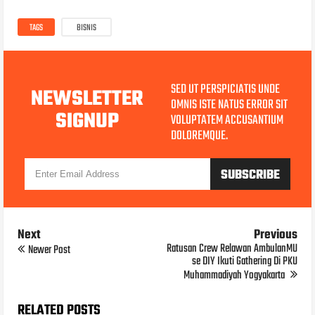
TAGS
BISNIS
SED UT PERSPICIATIS UNDE
NEWSLETTER
OMNIS ISTE NATUS ERROR SIT
SIGNUP
VOLUPTATEM ACCUSANTIUM
DOLOREMQUE.
Next
Previous
Ratusan Crew Relawan AmbulanMU
Newer Post
se DIY Ikuti Gathering Di PKU
Muhammadiyah Yogyakarta
RELATED POSTS