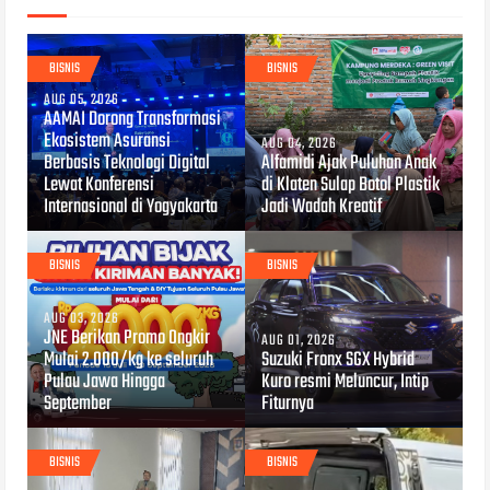
BISNIS
BISNIS
AUG 05, 2026
AAMAI Dorong Transformasi
Ekosistem Asuransi
AUG 04, 2026
Berbasis Teknologi Digital
Alfamidi Ajak Puluhan Anak
Lewat Konferensi
di Klaten Sulap Botol Plastik
Internasional di Yogyakarta
Jadi Wadah Kreatif
BISNIS
BISNIS
AUG 03, 2026
JNE Berikan Promo Ongkir
AUG 01, 2026
Mulai 2.000/kg ke seluruh
Suzuki Fronx SGX Hybrid
Pulau Jawa Hingga
Kuro resmi Meluncur, Intip
September
Fiturnya
BISNIS
BISNIS