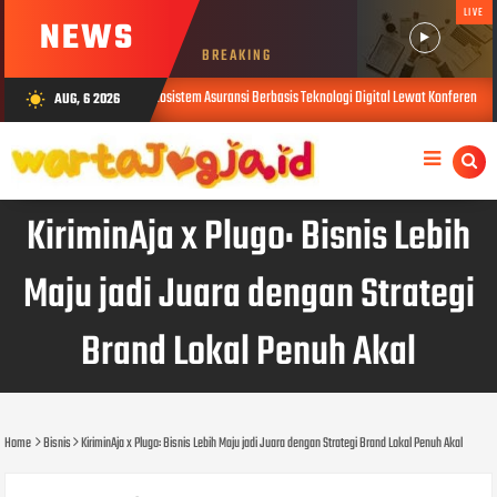
LIVE
NEWS
BREAKING
nsformasi Ekosistem Asuransi Berbasis Teknologi Digital Lewat Konferensi Internasional di Y
AUG, 6 2026
wb_sunny
KiriminAja x Plugo: Bisnis Lebih
Maju jadi Juara dengan Strategi
Brand Lokal Penuh Akal
Home
Bisnis
KiriminAja x Plugo: Bisnis Lebih Maju jadi Juara dengan Strategi Brand Lokal Penuh Akal