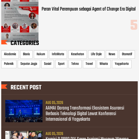
Peran Vital Perempuan sebagai Agent of Change Era Digital
CATEGORIES
Akademia
Bisnis
Hukum
InfoWarta
Kesehatan
Life Style
News
Otomotif
Polemik
Seputar Jogja
Sosial
Sport
Tekno
Travel
Wisata
Yogyakarta
RECENT POST
AUG 05, 2026
AAMAI Dorong Transformasi Ekosistem Asuransi
Berbasis Teknologi Digital Lewat Konferensi
Internasional di Yogyakarta
AUG 05, 2026