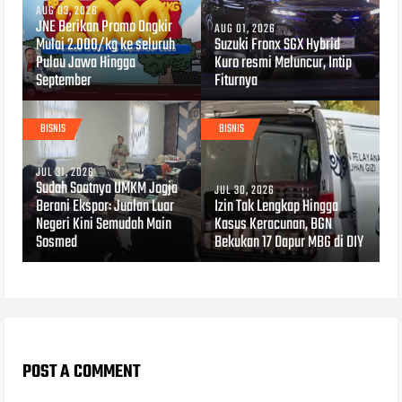
AUG 03, 2026
JNE Berikan Promo Ongkir
AUG 01, 2026
Mulai 2.000/kg ke seluruh
Suzuki Fronx SGX Hybrid
Pulau Jawa Hingga
Kuro resmi Meluncur, Intip
September
Fiturnya
BISNIS
BISNIS
JUL 31, 2026
Sudah Saatnya UMKM Jogja
JUL 30, 2026
Berani Ekspor: Jualan Luar
​Izin Tak Lengkap Hingga
Negeri Kini Semudah Main
Kasus Keracunan, BGN
Sosmed
Bekukan 17 Dapur MBG di DIY
POST A COMMENT