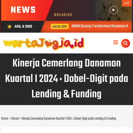
LIVE
NEWS
BREAKING
AAMAI Dorong Transformasi Ekosistem Asuransi B
AUG, 6 2026
wb_sunny
AUG 05, 2026
Kinerja Cemerlang Danamon
Kuartal I 2024 : Dobel-Digit pada
Lending & Funding
Home
Bisnis
Kinerja Cemerlang Danamon Kuartal I 2024 : Dobel-Digit pada Lending & Funding