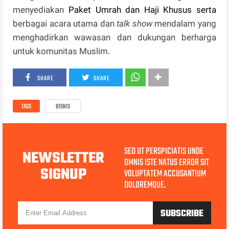
menyediakan
Paket Umrah dan Haji Khusus serta
berbagai acara utama dan
talk show
mendalam yang
menghadirkan wawasan dan dukungan berharga
untuk komunitas Muslim.
SHARE
SHARE
TAGS
BISNIS
SED UT PERSPICIATIS UNDE
NEWSLETTER
OMNIS ISTE NATUS ERROR SIT
SIGNUP
VOLUPTATEM ACCUSANTIUM
DOLOREMQUE.