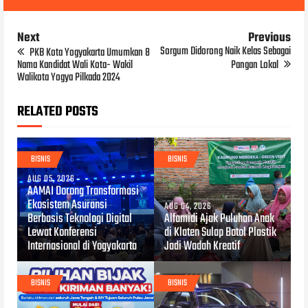
Next
Previous
Sorgum Didorong Naik Kelas Sebagai
PKB Kota Yogyakarta Umumkan 8
Nama Kandidat Wali Kota- Wakil
Pangan Lokal
Walikota Yogya Pilkada 2024
RELATED POSTS
BISNIS
BISNIS
AUG 05, 2026
AAMAI Dorong Transformasi
Ekosistem Asuransi
AUG 04, 2026
Berbasis Teknologi Digital
Alfamidi Ajak Puluhan Anak
Lewat Konferensi
di Klaten Sulap Botol Plastik
Internasional di Yogyakarta
Jadi Wadah Kreatif
BISNIS
BISNIS