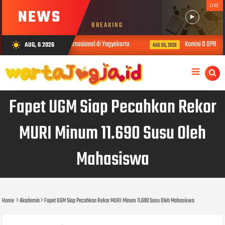
LIVE
NEWS
BREAKING
al Lewat Konferensi Internasional di Yogyakarta
Komisi D DPRD DIY Se
AUG, 6 2026
wb_sunny
AUG 05, 2026
Fapet UGM Siap Pecahkan Rekor
MURI Minum 11.690 Susu Oleh
Mahasiswa
Home
Akademia
Fapet UGM Siap Pecahkan Rekor MURI Minum 11.690 Susu Oleh Mahasiswa