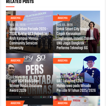
RELATED POSTS
AKADEMIA
AKADEMIA
AUG 03, 2026
AUG 03, 2026
Lantik Dekan Periode 2026–
Untuk Smart City hingga
2030, Rektor UAD Beberkan
Cegah Kerusakan
Arah Kampus Menuju
Lingkungan, Inovasi Dosen
Community Services
UNU Jogja Dongkrak
University
Performa Teknologi 6G
AKADEMIA
AKADEMIA
AUG 03, 2026
AUG 01, 2026
Fapet UGM Raih Silver
UAD Luluskan 1.282
Winner Media Relations
Mahasiswa pada Wisuda
Award 2026
Periode IV Tahun 2025/2026
AKADEMIA
AKADEMIA