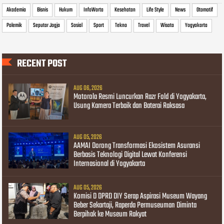
Akademia
Bisnis
Hukum
InfoWarta
Kesehatan
Life Style
News
Otomotif
Polemik
Seputar Jogja
Sosial
Sport
Tekno
Travel
Wisata
Yogyakarta
RECENT POST
AUG 06, 2026
Motorola Resmi Luncurkan Razr Fold di Yogyakarta,
Usung Kamera Terbaik dan Baterai Raksasa
AUG 05, 2026
AAMAI Dorong Transformasi Ekosistem Asuransi
Berbasis Teknologi Digital Lewat Konferensi
Internasional di Yogyakarta
AUG 05, 2026
Komisi D DPRD DIY Serap Aspirasi Museum Wayang
Beber Sekartaji, Raperda Permuseuman Diminta
Berpihak ke Museum Rakyat