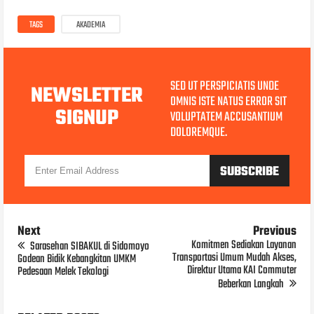
TAGS
AKADEMIA
SED UT PERSPICIATIS UNDE
NEWSLETTER
OMNIS ISTE NATUS ERROR SIT
SIGNUP
VOLUPTATEM ACCUSANTIUM
DOLOREMQUE.
Next
Previous
Komitmen Sediakan Layanan
Sarasehan SIBAKUL di Sidomoyo
Transportasi Umum Mudah Akses,
Godean Bidik Kebangkitan UMKM
Direktur Utama KAI Commuter
Pedesaan Melek Tekologi
Beberkan Langkah