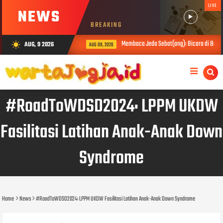
LIVE
NEWS
BREAKING
Membaca Jeda Sebat(ang): Bicara di Balik 
AUG, 9 2026
wb_sunny
AUG 09, 2026
#RoadToWDSD2024: LPPM UKDW
Fasilitasi Latihan Anak-Anak Down
Syndrome
Home
News
#RoadToWDSD2024: LPPM UKDW Fasilitasi Latihan Anak-Anak Down Syndrome