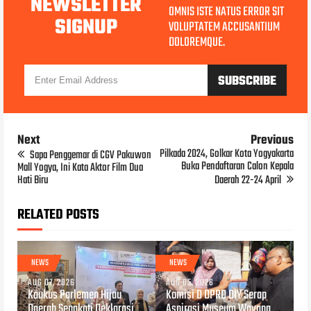
NEWSLETTER
OMNIS ISTE NATUS ERROR SIT
SIGNUP
VOLUPTATEM ACCUSANTIUM
DOLOREMQUE.
Next
Previous
Pilkada 2024, Golkar Kota Yogyakarta
Sapa Penggemar di CGV Pakuwon
Buka Pendaftaran Calon Kepala
Mall Yogya, Ini Kata Aktor Film Dua
Hati Biru
Daerah 22-24 April
RELATED POSTS
NEWS
NEWS
AUG 07, 2026
AUG 05, 2026
Kaukus Parlemen Hijau
Komisi D DPRD DIY Serap
Daerah Sepakati Deklarasi
Aspirasi Museum Wayang