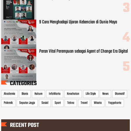
9 Cara Menghadapi Ujaran Kebencian di Dunia Maya
Peran Vital Perempuan sebagai Agent of Change Era Digital
CATEGORIES
Akademia
Bisnis
Hukum
InfoWarta
Kesehatan
Life Style
News
Otomotif
Polemik
Seputar Jogja
Sosial
Sport
Tekno
Travel
Wisata
Yogyakarta
RECENT POST