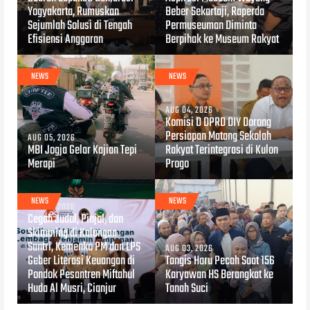
Yogyakarta, Rumuskan
Beber Sekartaji, Raperda
Sejumlah Solusi di Tengah
Permuseuman Diminta
Efisiensi Anggaran
Berpihak ke Museum Rakyat
NEWS
NEWS
AUG 04, 2026
Komisi D DPRD DIY Dorong
Persiapan Matang Sekolah
AUG 05, 2026
MBI Jogja Gelar Kajian Tepi
Rakyat Terintegrasi di Kulon
Merapi
Progo
NEWS
NEWS
AUG 04, 2026
Cegah Judol, Pinjol, dan
Skimming di Kalangan
Santri, Kemenko PM dan LPS
AUG 03, 2026
Geber Literasi Keuangan di
Tangis Haru Pecah Saat 156
Pondok Pesantren Miftahul
Karyawan HS Berangkat ke
Huda Al Musri, Cianjur
Tanah Suci