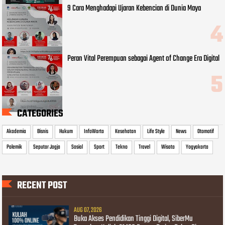
9 Cara Menghadapi Ujaran Kebencian di Dunia Maya
Peran Vital Perempuan sebagai Agent of Change Era Digital
CATEGORIES
Akademia
Bisnis
Hukum
InfoWarta
Kesehatan
Life Style
News
Otomotif
Polemik
Seputar Jogja
Sosial
Sport
Tekno
Travel
Wisata
Yogyakarta
RECENT POST
AUG 07, 2026
Buka Akses Pendidikan Tinggi Digital, SiberMu