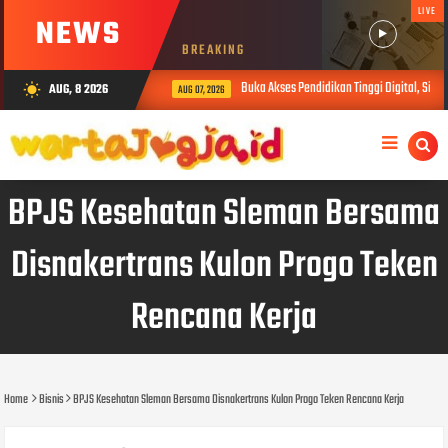
LIVE
NEWS
BREAKING
Buka Akses Pendidikan Tinggi Digital, Siber
AUG, 8 2026
wb_sunny
AUG 07, 2026
BPJS Kesehatan Sleman Bersama
Disnakertrans Kulon Progo Teken
Rencana Kerja
Home
Bisnis
BPJS Kesehatan Sleman Bersama Disnakertrans Kulon Progo Teken Rencana Kerja