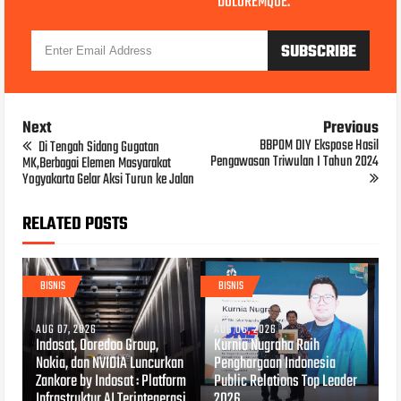
DOLOREMQUE.
Next
Previous
BBPOM DIY Ekspose Hasil
Di Tengah Sidang Gugatan
Pengawasan Triwulan I Tahun 2024
MK,Berbagai Elemen Masyarakat
Yogyakarta Gelar Aksi Turun ke Jalan
RELATED POSTS
BISNIS
BISNIS
AUG 07, 2026
AUG 06, 2026
Indosat, Ooredoo Group,
Kurnia Nugraha Raih
Nokia, dan NVIDIA Luncurkan
Penghargaan Indonesia
Zankore by Indosat : Platform
Public Relations Top Leader
Infrastruktur AI Terintegerasi
2026