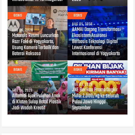
BISNIS
BISNIS
AUG 05, 2026
AAMAI Dorong Transformasi
AUG 06, 2026
Motorola Resmi Luncurkan
Ekosistem Asuransi
Razr Fold di Yogyakarta,
Berbasis Teknologi Digital
Usung Kamera Terbaik dan
Lewat Konferensi
Baterai Raksasa
Internasional di Yogyakarta
BISNIS
BISNIS
AUG 03, 2026
JNE Berikan Promo Ongkir
AUG 04, 2026
Alfamidi Ajak Puluhan Anak
Mulai 2.000/kg ke seluruh
di Klaten Sulap Botol Plastik
Pulau Jawa Hingga
Jadi Wadah Kreatif
September