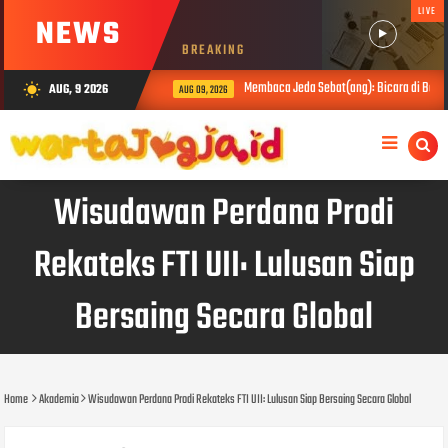
LIVE
NEWS
BREAKING
Membaca Jeda Sebat(ang): Bicara di Balik 
AUG, 9 2026
wb_sunny
AUG 09, 2026
Wisudawan Perdana Prodi
Rekateks FTI UII: Lulusan Siap
Bersaing Secara Global
Home
Akademia
Wisudawan Perdana Prodi Rekateks FTI UII: Lulusan Siap Bersaing Secara Global