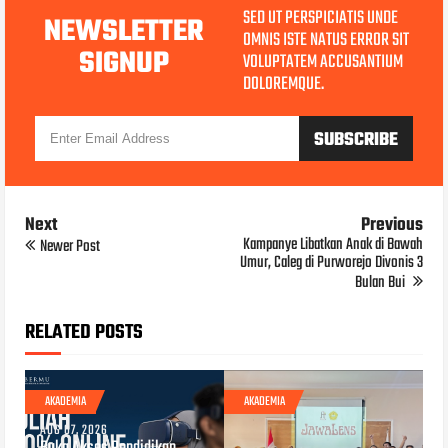
SED UT PERSPICIATIS UNDE
NEWSLETTER
OMNIS ISTE NATUS ERROR SIT
SIGNUP
VOLUPTATEM ACCUSANTIUM
DOLOREMQUE.
Next
Previous
Kampanye Libatkan Anak di Bawah
Newer Post
Umur, Caleg di Purworejo Divonis 3
Bulan Bui
RELATED POSTS
AKADEMIA
AKADEMIA
AUG 07, 2026