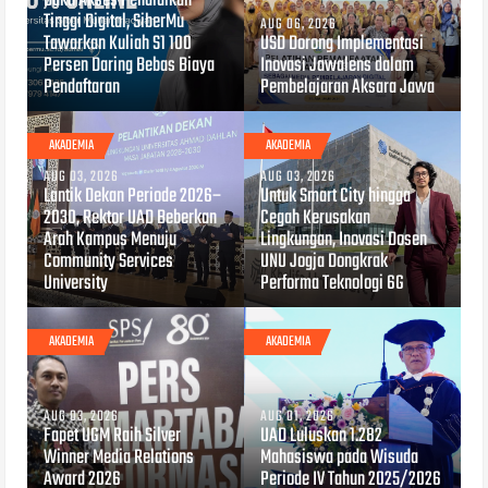
Buka Akses Pendidikan
Tinggi Digital, SiberMu
AUG 06, 2026
Tawarkan Kuliah S1 100
USD Dorong Implementasi
Persen Daring Bebas Biaya
Inovasi Jawalens dalam
Pendaftaran
Pembelajaran Aksara Jawa
AKADEMIA
AKADEMIA
AUG 03, 2026
AUG 03, 2026
Lantik Dekan Periode 2026–
Untuk Smart City hingga
2030, Rektor UAD Beberkan
Cegah Kerusakan
Arah Kampus Menuju
Lingkungan, Inovasi Dosen
Community Services
UNU Jogja Dongkrak
University
Performa Teknologi 6G
AKADEMIA
AKADEMIA
AUG 03, 2026
AUG 01, 2026
Fapet UGM Raih Silver
UAD Luluskan 1.282
Winner Media Relations
Mahasiswa pada Wisuda
Award 2026
Periode IV Tahun 2025/2026