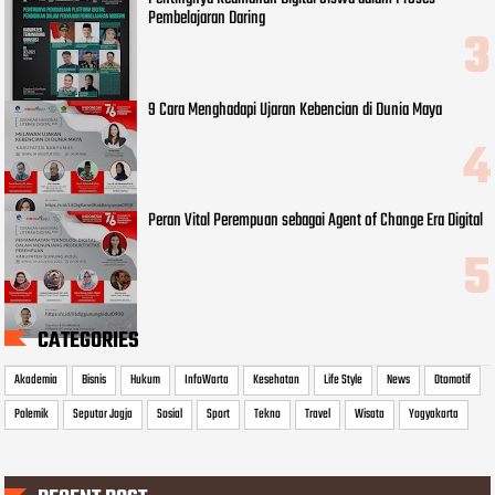
Pembelajaran Daring
9 Cara Menghadapi Ujaran Kebencian di Dunia Maya
Peran Vital Perempuan sebagai Agent of Change Era Digital
CATEGORIES
Akademia
Bisnis
Hukum
InfoWarta
Kesehatan
Life Style
News
Otomotif
Polemik
Seputar Jogja
Sosial
Sport
Tekno
Travel
Wisata
Yogyakarta