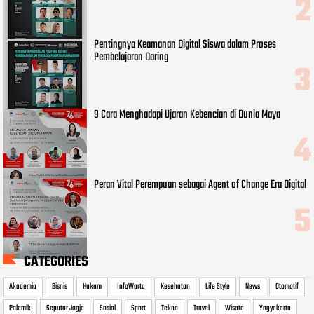
Pentingnya Keamanan Digital Siswa dalam Proses
Pembelajaran Daring
9 Cara Menghadapi Ujaran Kebencian di Dunia Maya
Peran Vital Perempuan sebagai Agent of Change Era Digital
CATEGORIES
Akademia
Bisnis
Hukum
InfoWarta
Kesehatan
Life Style
News
Otomotif
Polemik
Seputar Jogja
Sosial
Sport
Tekno
Travel
Wisata
Yogyakarta