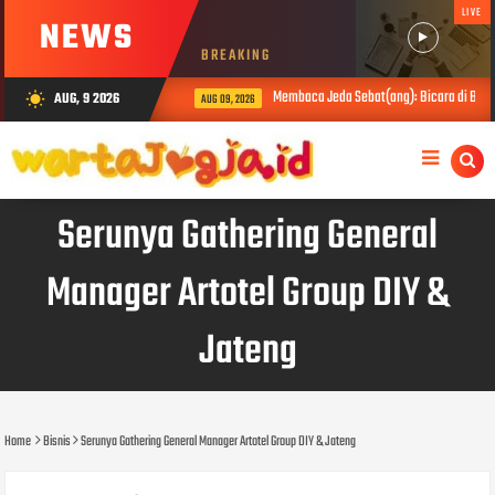
LIVE
NEWS
BREAKING
Membaca Jeda Sebat(ang): Bicara di Balik 
AUG, 9 2026
wb_sunny
AUG 09, 2026
Serunya Gathering General
Manager Artotel Group DIY &
Jateng
Home
Bisnis
Serunya Gathering General Manager Artotel Group DIY & Jateng