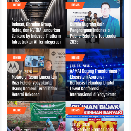
BISNIS
BISNIS
AUG 07, 2026
AUG 06, 2026
Indosat, Ooredoo Group,
Kurnia Nugraha Raih
Nokia, dan NVIDIA Luncurkan
Penghargaan Indonesia
Zankore by Indosat : Platform
Public Relations Top Leader
Infrastruktur AI Terintegerasi
2026
BISNIS
BISNIS
AUG 05, 2026
AAMAI Dorong Transformasi
AUG 06, 2026
Motorola Resmi Luncurkan
Ekosistem Asuransi
Razr Fold di Yogyakarta,
Berbasis Teknologi Digital
Usung Kamera Terbaik dan
Lewat Konferensi
Baterai Raksasa
Internasional di Yogyakarta
BISNIS
BISNIS
AUG 03, 2026
JNE Berikan Promo Ongkir
AUG 04, 2026