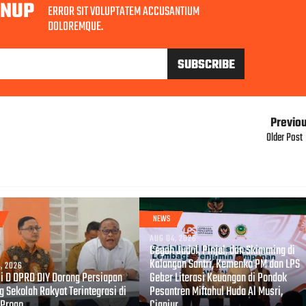
GNUP
ERROR SIT VOLUPTATEM ACCUSANTIUM
DOLOREMQUE.
Previo
Older Post
NEWS
AUG 04, 2026
Cegah Judol, Pinjol, dan Skimming di
Kalangan Santri, Kemenko PM dan LPS
, 2026
i D DPRD DIY Dorong Persiapan
Geber Literasi Keuangan di Pondok
g Sekolah Rakyat Terintegrasi di
Pesantren Miftahul Huda Al Musri,
 Progo
Cianjur