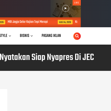
LIVE
ajian Tepi Merapi
Komisi D DPRD DIY Dorong Persiapan Matang Sekolah Ra
AUG 04, 2026
 STYLE
BISNIS
PASANG IKLAN
Nyatakan Siap Nyapres Di JEC