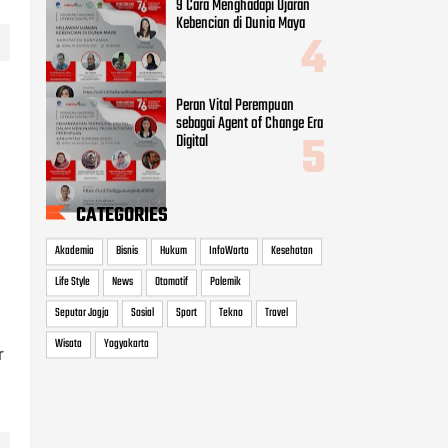
9 Cara Menghadapi Ujaran
Kebencian di Dunia Maya
Peran Vital Perempuan
sebagai Agent of Change Era
Digital
CATEGORIES
Akademia
Bisnis
Hukum
InfoWarta
Kesehatan
Life Style
News
Otomotif
Polemik
Seputar Jogja
Sosial
Sport
Tekno
Travel
Wisata
Yogyakarta
r