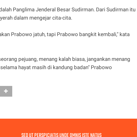
alah Panglima Jenderal Besar Sudirman. Dari Sudirman itu
yerah dalam mengejar cita-cita.
akan Prabowo jatuh, tapi Prabowo bangkit kembali," kata
 seorang pejuang, menang kalah biasa, jangankan menang
p selama hayat masih di kandung badan" Prabowo
SED UT PERSPICIATIS UNDE OMNIS ISTE NATUS