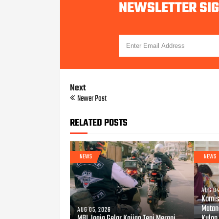
NEWSLETTER SI
Next
Newer Post
RELATED POSTS
NEWS
NEWS
AUG 04
Komis
Matan
AUG 05, 2026
MBI Jogja Gelar Kajian Tepi Merapi
Kulon