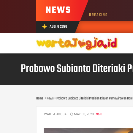
NEWS
BREAKING
AUG, 6 2026
wb_sunny
Prabowo Subianto Diteriaki 
Home
News
Prabowo Subianto Diteriaki Presiden Ribuan Purnawirawan Dan 
WARTA JOGJA
MAY 03, 2023
0