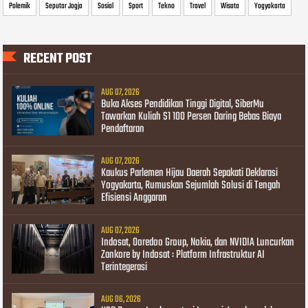
Polemik
Seputar Jogja
Sosial
Sport
Tekno
Travel
Wisata
Yogyakarta
RECENT POST
AUG 07, 2026
Buka Akses Pendidikan Tinggi Digital, SiberMu
Tawarkan Kuliah S1 100 Persen Daring Bebas Biaya
Pendaftaran
AUG 07, 2026
Kaukus Parlemen Hijau Daerah Sepakati Deklarasi
Yogyakarta, Rumuskan Sejumlah Solusi di Tengah
Efisiensi Anggaran
AUG 07, 2026
Indosat, Ooredoo Group, Nokia, dan NVIDIA Luncurkan
Zankore by Indosat : Platform Infrastruktur AI
Terintegerasi
AUG 06, 2026