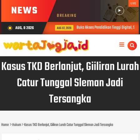
LIVE
NEWS
BREAKING
Buka Akses Pendidikan Tinggi Digital, Sibe
AUG, 8 2026
wb_sunny
AUG 07, 2026
Kasus TKD Berlanjut, Giiliran Lurah
Catur Tunggal Sleman Jadi
Tersangka
Home
Hukum
Kasus TKD Berlanjut, Giiliran Lurah Catur Tunggal Sleman Jadi Tersangka