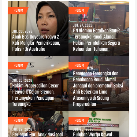
HUKUM
HUKUM
JUL 27, 2026
PN Sleman Batalkan Status
JUL 30, 2026
Anak Bos Daycare Yogya 2
Tersangka Raudi Akmal,
Kali Mangkir Pemeriksaan,
Hakim Perintahkan Segera
Polisi: Di Australia
Keluar dari Tahanan
HUKUM
HUKUM
JUL 22, 2026
Penetapan Tersangka dan
Penahanan Raudi Akmal
JUL 25, 2026
Hakim Praperadilan Cecar
Janggal dan prematur, Saksi
Penyidik Kejari Sleman,
Ahli Beberkan Lima
Pertanyakan Penetapan
Alasannya di Sidang
Tersangka
Praperadilan
HUKUM
HUKUM
JUL 22, 2026
JUL 20, 2026
Peringati Hari Anak Nasional
Puluhan Warga Kawal