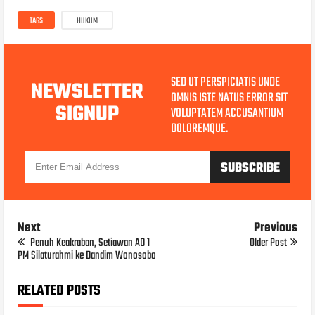
TAGS
HUKUM
SED UT PERSPICIATIS UNDE
NEWSLETTER
OMNIS ISTE NATUS ERROR SIT
SIGNUP
VOLUPTATEM ACCUSANTIUM
DOLOREMQUE.
Next
Previous
Penuh Keakraban, Setiawan AD 1
Older Post
PM Silaturahmi ke Dandim Wonosobo
RELATED POSTS