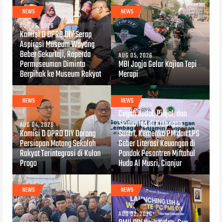
NEWS
NEWS
AUG 05, 2026
Komisi D DPRD DIY Serap
Aspirasi Museum Wayang
Beber Sekartaji, Raperda
AUG 05, 2026
Permuseuman Diminta
MBI Jogja Gelar Kajian Tepi
Berpihak ke Museum Rakyat
Merapi
NEWS
NEWS
AUG 04, 2026
Cegah Judol, Pinjol, dan
Skimming di Kalangan
AUG 04, 2026
Komisi D DPRD DIY Dorong
Santri, Kemenko PM dan LPS
Persiapan Matang Sekolah
Geber Literasi Keuangan di
Rakyat Terintegrasi di Kulon
Pondok Pesantren Miftahul
Progo
Huda Al Musri, Cianjur
NEWS
NEWS
AUG 02, 2026