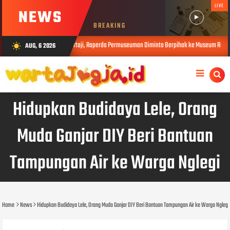
LIVE
NEWS
BREAKING
Wayang Beber Sekartaji, Raperda Permuseuman Diminta Berpihak ke Museum Rakyat
AUG, 6 2026
wb_sunny
Hidupkan Budidaya Lele, Orang
Muda Ganjar DIY Beri Bantuan
Tampungan Air ke Warga Nglegi
Home
News
Hidupkan Budidaya Lele, Orang Muda Ganjar DIY Beri Bantuan Tampungan Air ke Warga Nglegi