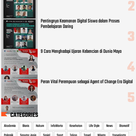
Pentingnya Keamanan Digital Siswa dalam Proses
Pembelajaran Daring
9 Cara Menghadapi Ujaran Kebencian di Dunia Maya
Peran Vital Perempuan sebagai Agent of Change Era Digital
CATEGORIES
Akademia
Bisnis
Hukum
InfoWarta
Kesehatan
Life Style
News
Otomotif
Polemik
Seputar Jogja
Sosial
Sport
Tekno
Travel
Wisata
Yogyakarta