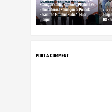
Kalangan Santri, Kemenko PM dan LPS
Geber Literasi Keuangan di Pondok
AUG 03
Pesantren Miftahul Huda Al Musri,
Tangi
Cianjur
HS Be
POST A COMMENT