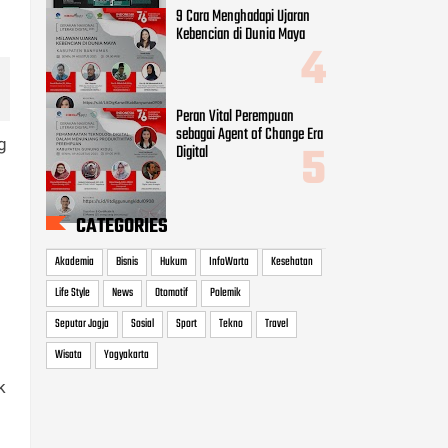
9 Cara Menghadapi Ujaran
Kebencian di Dunia Maya
Peran Vital Perempuan
sebagai Agent of Change Era
g
Digital
CATEGORIES
Akademia
Bisnis
Hukum
InfoWarta
Kesehatan
Life Style
News
Otomotif
Polemik
Seputar Jogja
Sosial
Sport
Tekno
Travel
Wisata
Yogyakarta
k