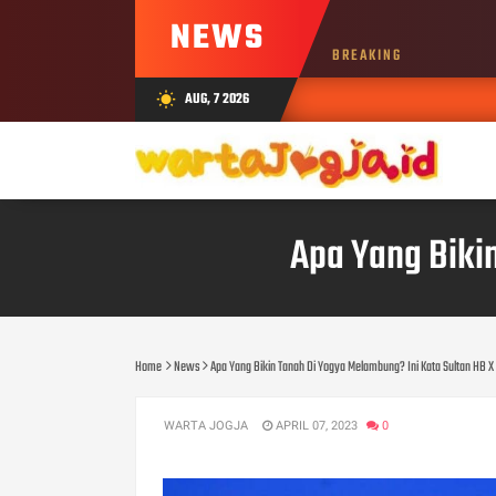
NEWS
BREAKING
AUG, 7 2026
wb_sunny
Apa Yang Biki
Home
News
Apa Yang Bikin Tanah Di Yogya Melambung? Ini Kata Sultan HB X
WARTA JOGJA
APRIL 07, 2023
0