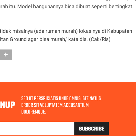
ah itu. Model bangunannya bisa dibuat seperti bertingkat
 tidak misalnya (ada rumah murah) lokasinya di Kabupaten
ltan Ground agar bisa murah," kata dia. (Cak/Rls)
SED UT PERSPICIATIS UNDE OMNIS ISTE NATUS
GNUP
ERROR SIT VOLUPTATEM ACCUSANTIUM
DOLOREMQUE.