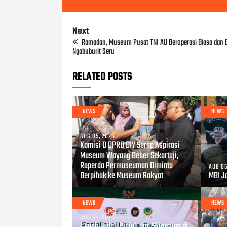
Next
Ramadan, Museum Pusat TNI AU Beroperasi Biasa dan B
Ngabuburit Seru
RELATED POSTS
NEWS
NEWS
AUG 05, 2026
Komisi D DPRD DIY Serap Aspirasi
Museum Wayang Beber Sekartaji,
Raperda Permuseuman Diminta
AUG 05
Berpihak ke Museum Rakyat
MBI Jo
NEWS
NEWS
AUG 04, 2026
Cegah Judol, Pinjol, dan Skimming di