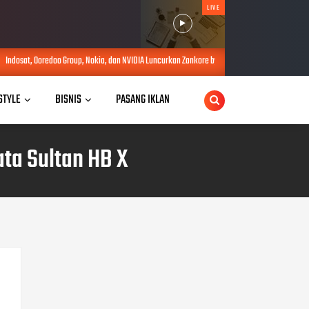
LIVE
up, Nokia, dan NVIDIA Luncurkan Zankore by Indosat : Platform Infrastruktur AI Terintegerasi
 STYLE
BISNIS
PASANG IKLAN
ta Sultan HB X