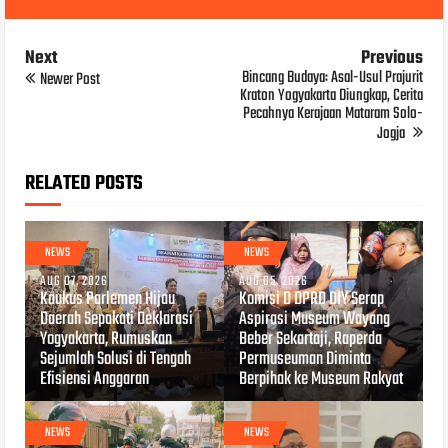
Next
Previous
Bincang Budaya: Asal-Usul Prajurit
Newer Post
Kraton Yogyakarta Diungkap, Cerita
Pecahnya Kerajaan Mataram Solo-
Jogja
RELATED POSTS
NEWS
NEWS
AUG 07, 2026
AUG 05, 2026
Kaukus Parlemen Hijau
Komisi D DPRD DIY Serap
Daerah Sepakati Deklarasi
Aspirasi Museum Wayang
Yogyakarta, Rumuskan
Beber Sekartaji, Raperda
Sejumlah Solusi di Tengah
Permuseuman Diminta
Efisiensi Anggaran
Berpihak ke Museum Rakyat
NEWS
NEWS