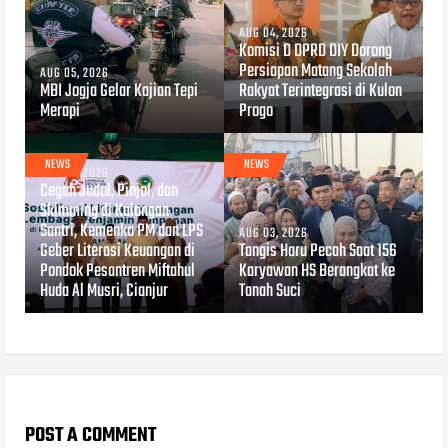
AUG 04, 2026
Komisi D DPRD DIY Dorong
Persiapan Matang Sekolah
AUG 05, 2026
MBI Jogja Gelar Kajian Tepi
Rakyat Terintegrasi di Kulon
Merapi
Progo
NEWS
NEWS
AUG 04, 2026
Cegah Judol, Pinjol, dan
Skimming di Kalangan
Santri, Kemenko PM dan LPS
AUG 03, 2026
Geber Literasi Keuangan di
Tangis Haru Pecah Saat 156
Pondok Pesantren Miftahul
Karyawan HS Berangkat ke
Huda Al Musri, Cianjur
Tanah Suci
POST A COMMENT