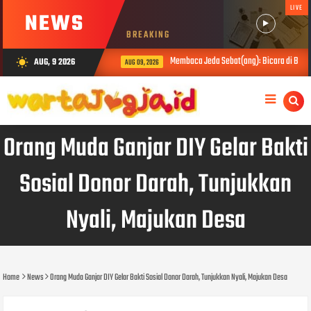
LIVE
NEWS
BREAKING
Membaca Jeda Sebat(ang): Bicara di Balik 
AUG, 9 2026
wb_sunny
AUG 09, 2026
Orang Muda Ganjar DIY Gelar Bakti
Sosial Donor Darah, Tunjukkan
Nyali, Majukan Desa
Home
News
Orang Muda Ganjar DIY Gelar Bakti Sosial Donor Darah, Tunjukkan Nyali, Majukan Desa