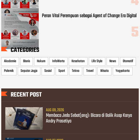
Peran Vital Perempuan sebagai Agent of Change Era Digital
CATEGORIES
Akademia
Bisnis
Hukum
InfoWarta
Kesehatan
Life Style
News
Otomotif
Polemik
Seputar Jogja
Sosial
Sport
Tekno
Travel
Wisata
Yogyakarta
RECENT POST
AUG 09, 2026
Membaca Jeda Sebat(ang): Bicara di Balik Asap Karya
Andry Prasetiyo