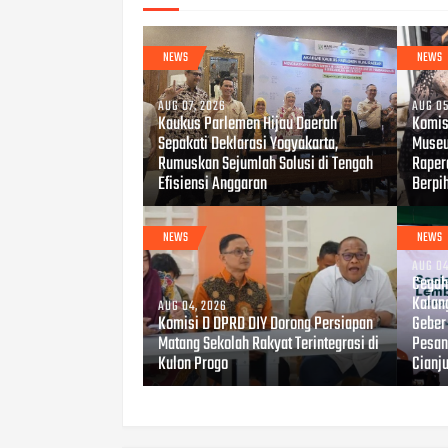
NEWS
NEWS
AUG 07, 2026
AUG 05
Kaukus Parlemen Hijau Daerah
Komis
Sepakati Deklarasi Yogyakarta,
Museu
Rumuskan Sejumlah Solusi di Tengah
Raper
Efisiensi Anggaran
Berpi
NEWS
NEWS
AUG 04
Cegah 
Kalan
AUG 04, 2026
Komisi D DPRD DIY Dorong Persiapan
Geber
Matang Sekolah Rakyat Terintegrasi di
Pesant
Kulon Progo
Cianj