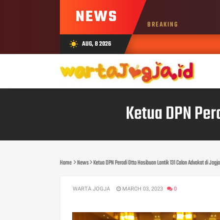
NEWS
BREAKING
AUG, 8 2026
wb_sunny
Ketua DPN Pera
Home
News
Ketua DPN Peradi Otto Hasibuan Lantik 131 Calon Advokat di Jogja
WARTA JOGJA
MARCH 03, 2023
0