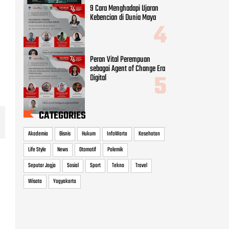
9 Cara Menghadapi Ujaran
Kebencian di Dunia Maya
Peran Vital Perempuan
sebagai Agent of Change Era
Digital
CATEGORIES
Akademia
Bisnis
Hukum
InfoWarta
Kesehatan
Life Style
News
Otomotif
Polemik
Seputar Jogja
Sosial
Sport
Tekno
Travel
Wisata
Yogyakarta