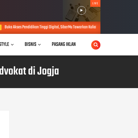
LIVE
an Tinggi Digital, SiberMu Tawarkan Kuliah S1 100 Persen Daring Bebas Biaya Pendaftaran
 STYLE
BISNIS
PASANG IKLAN
dvokat di Jogja