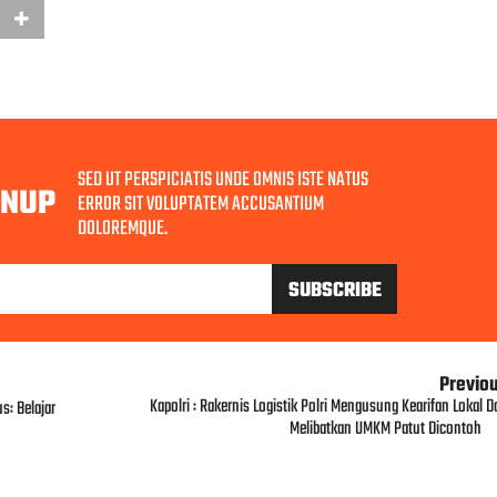
SED UT PERSPICIATIS UNDE OMNIS ISTE NATUS
GNUP
ERROR SIT VOLUPTATEM ACCUSANTIUM
DOLOREMQUE.
Previo
Kapolri : Rakernis Logistik Polri Mengusung Kearifan Lokal D
: Belajar
Melibatkan UMKM Patut Dicontoh