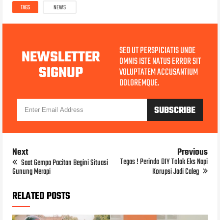
TAGS
NEWS
SED UT PERSPICIATIS UNDE
NEWSLETTER
OMNIS ISTE NATUS ERROR SIT
SIGNUP
VOLUPTATEM ACCUSANTIUM
DOLOREMQUE.
Next
Previous
Tegas ! Perindo DIY Tolak Eks Napi
Saat Gempa Pacitan Begini Situasi
Gunung Merapi
Korupsi Jadi Caleg
RELATED POSTS