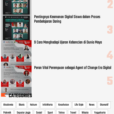
Pentingnya Keamanan Digital Siswa dalam Proses
Pembelajaran Daring
9 Cara Menghadapi Ujaran Kebencian di Dunia Maya
Peran Vital Perempuan sebagai Agent of Change Era Digital
CATEGORIES
Akademia
Bisnis
Hukum
InfoWarta
Kesehatan
Life Style
News
Otomotif
Polemik
Seputar Jogja
Sosial
Sport
Tekno
Travel
Wisata
Yogyakarta