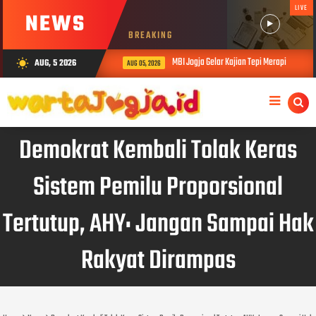
LIVE
NEWS
BREAKING
MBI Jogja Gelar Kajian Tepi Merapi
AUG, 5 2026
wb_sunny
AUG 05, 2026
Demokrat Kembali Tolak Keras
Sistem Pemilu Proporsional
Tertutup, AHY: Jangan Sampai Hak
Rakyat Dirampas