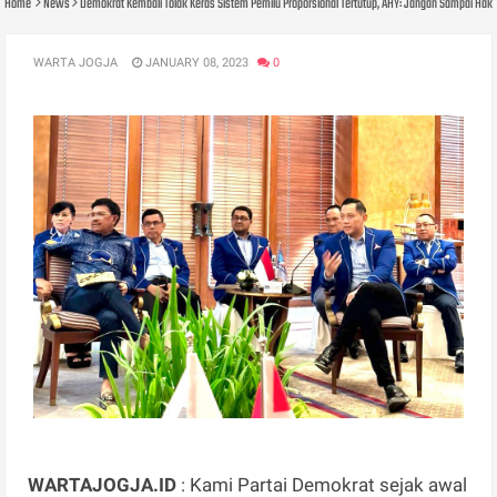
Home
News
Demokrat Kembali Tolak Keras Sistem Pemilu Proporsional Tertutup, AHY: Jangan Sampai Ha
WARTA JOGJA
JANUARY 08, 2023
0
WARTAJOGJA.ID
: Kami Partai Demokrat sejak awal