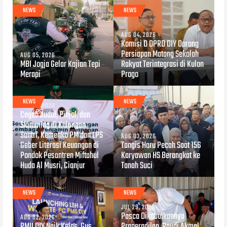
NEWS
NEWS
AUG 04, 2026
Komisi D DPRD DIY Dorong
Persiapan Matang Sekolah
AUG 05, 2026
MBI Jogja Gelar Kajian Tepi
Rakyat Terintegrasi di Kulon
Merapi
Progo
NEWS
NEWS
AUG 04, 2026
Cegah Judol, Pinjol, dan
Skimming di Kalangan
Santri, Kemenko PM dan LPS
AUG 03, 2026
Geber Literasi Keuangan di
Tangis Haru Pecah Saat 156
Pondok Pesantren Miftahul
Karyawan HS Berangkat ke
Huda Al Musri, Cianjur
Tanah Suci
NEWS
NEWS
JUL 29, 2026
Pasca Dikabulkannya
AUG 02, 2026
PMII DIY Naik Kelas, Gus
Praperadilan, Raudi Akmal