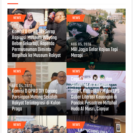
NEWS
NEWS
AUG 05, 2026
Komisi D DPRD DIY Serap
Aspirasi Museum Wayang
Beber Sekartaji, Raperda
AUG 05, 2026
Permuseuman Diminta
MBI Jogja Gelar Kajian Tepi
Berpihak ke Museum Rakyat
Merapi
NEWS
NEWS
AUG 04, 2026
Cegah Judol, Pinjol, dan
Skimming di Kalangan
AUG 04, 2026
Komisi D DPRD DIY Dorong
Santri, Kemenko PM dan LPS
Persiapan Matang Sekolah
Geber Literasi Keuangan di
Rakyat Terintegrasi di Kulon
Pondok Pesantren Miftahul
Progo
Huda Al Musri, Cianjur
NEWS
NEWS