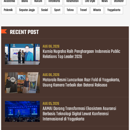
Akademia
Bisnis
Hukum
InfoWarta
Kesehatan
Life Style
News
Otomotif
Polemik
Seputar Jogja
Sosial
Sport
Tekno
Travel
Wisata
Yogyakarta
RECENT POST
AUG 06, 2026
Kurnia Nugraha Raih Penghargaan Indonesia Public
Relations Top Leader 2026
AUG 06, 2026
Motorola Resmi Luncurkan Razr Fold di Yogyakarta,
Usung Kamera Terbaik dan Baterai Raksasa
AUG 05, 2026
AAMAI Dorong Transformasi Ekosistem Asuransi
Berbasis Teknologi Digital Lewat Konferensi
Internasional di Yogyakarta