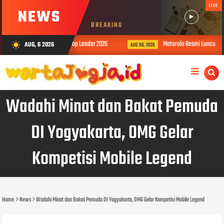
LIVE
NEWS
BREAKING
nesia Public Relations Top Leader 2026
Motorola Resmi Luncurkan Razr
AUG, 6 2026
wb_sunny
AUG 06, 2026
Wadahi Minat dan Bakat Pemuda
DI Yogyakarta, OMG Gelar
Kompetisi Mobile Legend
Home
News
Wadahi Minat dan Bakat Pemuda DI Yogyakarta, OMG Gelar Kompetisi Mobile Legend