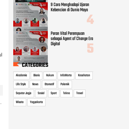
Akademia
Bisnis
Hukum
InfoWarta
Kesehatan
Life Style
News
Otomotif
Polemik
Seputar Jogja
Sosial
Sport
Tekno
Travel
Wisata
Yogyakarta
l
.