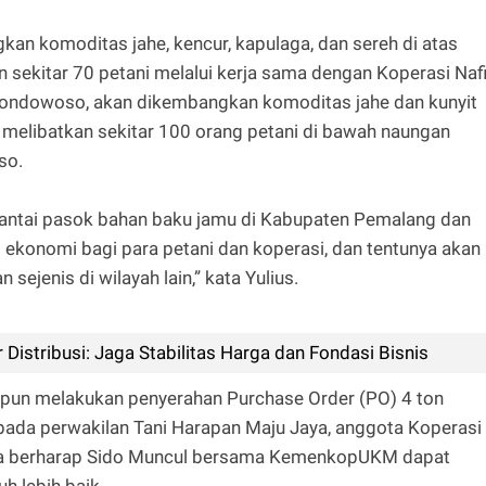
n komoditas jahe, kencur, kapulaga, dan sereh di atas
n sekitar 70 petani melalui kerja sama dengan Koperasi Naf
Bondowoso, akan dikembangkan komoditas jahe dan kunyit
 melibatkan sekitar 100 orang petani di bawah naungan
so.
 rantai pasok bahan baku jamu di Kabupaten Pemalang dan
onomi bagi para petani dan koperasi, dan tentunya akan
ejenis di wilayah lain,” kata Yulius.
 Distribusi: Jaga Stabilitas Harga dan Fondasi Bisnis
t pun melakukan penyerahan Purchase Order (PO) 4 ton
epada perwakilan Tani Harapan Maju Jaya, anggota Koperasi
g. Ia berharap Sido Muncul bersama KemenkopUKM dapat