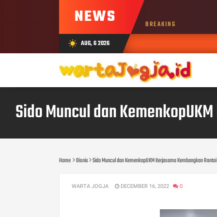
NEWS
BREAKING
AUG, 6 2026
wb_sunny
Sido Muncul dan KemenkopUKM 
Home
Bisnis
Sido Muncul dan KemenkopUKM Kerjasama Kembangkan Rantai
WARTA JOGJA
DECEMBER 16, 2022
0