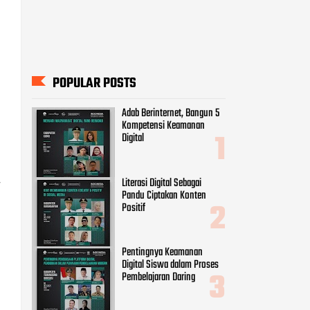
Literasi Digital Sebagai
Pandu Ciptakan Konten
Positif
Pentingnya Keamanan
Digital Siswa dalam Proses
Pembelajaran Daring
9 Cara Menghadapi Ujaran
Kebencian di Dunia Maya
-
Peran Vital Perempuan
sebagai Agent of Change Era
Digital
CATEGORIES