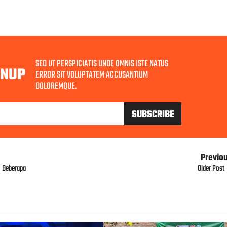
SED UT PERSPICIATIS UNDE OMNIS ISTE NATUS
GNUP
ERROR SIT VOLUPTATEM ACCUSANTIUM
DOLOREMQUE.
Previo
 Beberapa
Older Post