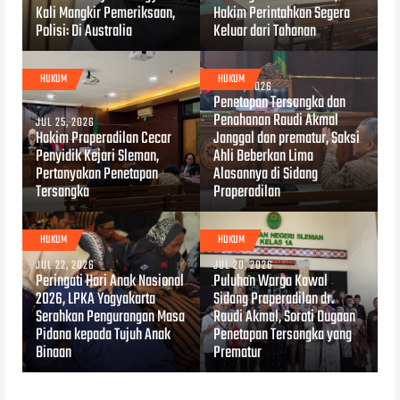
Kali Mangkir Pemeriksaan,
Hakim Perintahkan Segera
Polisi: Di Australia
Keluar dari Tahanan
HUKUM
HUKUM
JUL 22, 2026
Penetapan Tersangka dan
Penahanan Raudi Akmal
JUL 25, 2026
Hakim Praperadilan Cecar
Janggal dan prematur, Saksi
Penyidik Kejari Sleman,
Ahli Beberkan Lima
Pertanyakan Penetapan
Alasannya di Sidang
Tersangka
Praperadilan
HUKUM
HUKUM
JUL 22, 2026
JUL 20, 2026
Peringati Hari Anak Nasional
Puluhan Warga Kawal
2026, LPKA Yogyakarta
Sidang Praperadilan dr.
Serahkan Pengurangan Masa
Raudi Akmal, Soroti Dugaan
Pidana kepada Tujuh Anak
Penetapan Tersangka yang
Binaan
Prematur