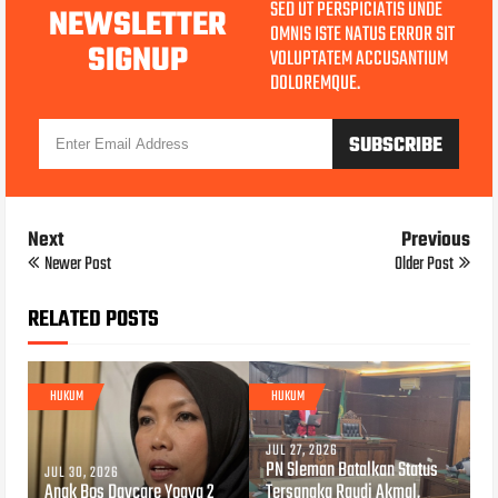
SED UT PERSPICIATIS UNDE
NEWSLETTER
OMNIS ISTE NATUS ERROR SIT
SIGNUP
VOLUPTATEM ACCUSANTIUM
DOLOREMQUE.
Next
Previous
Newer Post
Older Post
RELATED POSTS
HUKUM
HUKUM
JUL 27, 2026
PN Sleman Batalkan Status
JUL 30, 2026
Anak Bos Daycare Yogya 2
Tersangka Raudi Akmal,