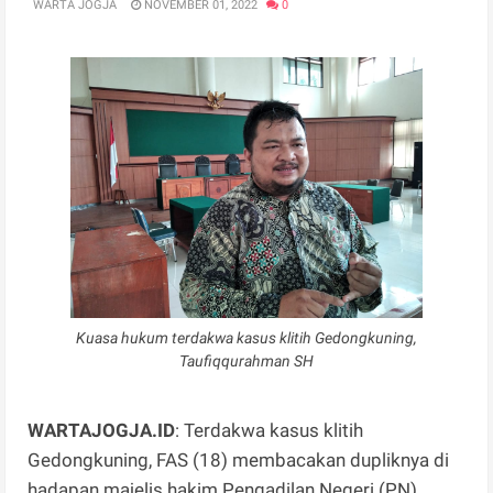
WARTA JOGJA
NOVEMBER 01, 2022
0
Kuasa hukum terdakwa kasus klitih Gedongkuning,
Taufiqqurahman SH
WARTAJOGJA.ID
: Terdakwa kasus klitih
Gedongkuning, FAS (18) membacakan dupliknya di
hadapan majelis hakim Pengadilan Negeri (PN)