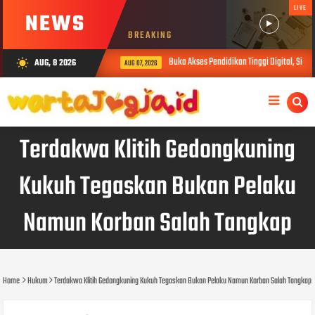
LIVE
NEWS
BREAKING
Buka Akses Pendidikan Tinggi Digital, Siber
AUG, 8 2026
wb_sunny
AUG 07, 2026
Terdakwa Klitih Gedongkuning
Kukuh Tegaskan Bukan Pelaku
Namun Korban Salah Tangkap
Home
Hukum
Terdakwa Klitih Gedongkuning Kukuh Tegaskan Bukan Pelaku Namun Korban Salah Tangkap