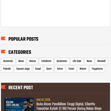
POPULAR POSTS
CATEGORIES
Akademia
Bisnis
Hukum
InfoWarta
Kesehatan
Life Style
News
Otomotif
Polemik
Seputar Jogja
Sosial
Sport
Tekno
Travel
Wisata
Yogyakarta
RECENT POST
AUG 07, 2026
Buka Akses Pendidikan Tinggi Digital, SiberMu
Tawarkan Kuliah S1 100 Persen Daring Bebas Biaya