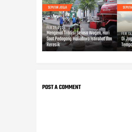
SEPUTAR JOGJA
SEPUTA
FEB 27, 2024
Mengenal Tradisi Selasa Wagen, Hari
FEB 15
Saat Pedagang Malioboro Istirahat dan
Di Jog
Reresik
Tempa
POST A COMMENT