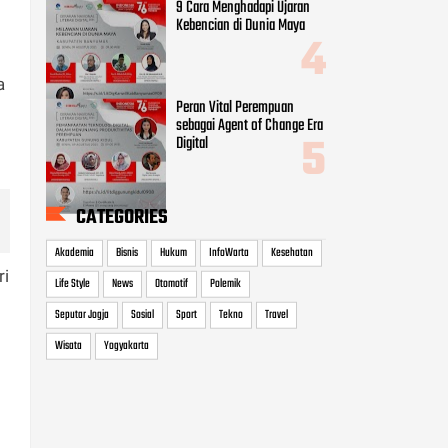
9 Cara Menghadapi Ujaran
Kebencian di Dunia Maya
a
Peran Vital Perempuan
sebagai Agent of Change Era
Digital
CATEGORIES
Akademia
Bisnis
Hukum
InfoWarta
Kesehatan
ri
Life Style
News
Otomotif
Polemik
Seputar Jogja
Sosial
Sport
Tekno
Travel
Wisata
Yogyakarta