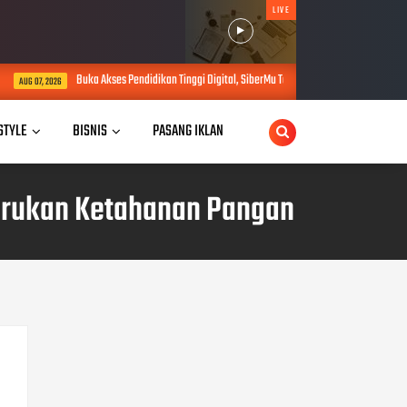
LIVE
Akses Pendidikan Tinggi Digital, SiberMu Tawarkan Kuliah S1 100 Persen Daring Bebas Biaya 
 STYLE
BISNIS
PASANG IKLAN
erukan Ketahanan Pangan