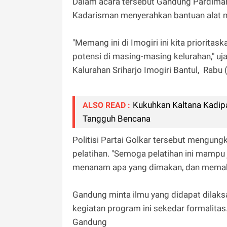
Dalam acara tersebut Gandung Pardiman
Kadarisman menyerahkan bantuan alat m
"Memang ini di Imogiri ini kita priorit
potensi di masing-masing kelurahan," u
Kalurahan Sriharjo Imogiri Bantul, Rabu 
Kukuhkan Kaltana Kadip
ALSO READ :
Tangguh Bencana
Politisi Partai Golkar tersebut mengun
pelatihan. "Semoga pelatihan ini mampu
menanam apa yang dimakan, dan memakan
Gandung minta ilmu yang didapat dilaksa
kegiatan program ini sekedar formalita
Gandung