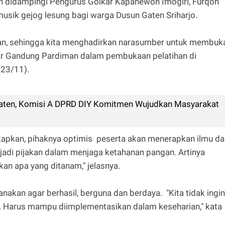
 didampingi Pengurus Golkar Kapanewon Imogiri, Furqon
usik gejog lesung bagi warga Dusun Gaten Sriharjo.
askan, sehingga kita menghadirkan narasumber untuk membuk
jar Gandung Pardiman dalam pembukaan pelatihan di
(23/11).
aten, Komisi A DPRD DIY Komitmen Wujudkan Masyarakat
gkapkan, pihaknya optimis peserta akan menerapkan ilmu da
 jadi pijakan dalam menjaga ketahanan pangan. Artinya
 apa yang ditanam," jelasnya.
nakan agar berhasil, berguna dan berdaya. "Kita tidak ingin
s. Harus mampu diimplementasikan dalam keseharian," kata