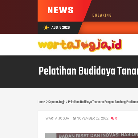
NEWS
BREAKING
AUG, 8 2026
wb_sunny
Pelatihan Budidaya Tan
Home
Seputar Jogja
Pelatihan Budidaya Tanaman Pangan, Gandung Pardima
WARTA JOGJA
NOVEMBER 23, 2022
0