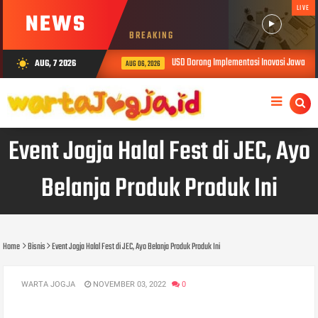
LIVE
NEWS
BREAKING
USD Dorong Implementasi Inovasi Jawalens 
AUG, 7 2026
wb_sunny
AUG 06, 2026
Event Jogja Halal Fest di JEC, Ayo
Belanja Produk Produk Ini
Home
Bisnis
Event Jogja Halal Fest di JEC, Ayo Belanja Produk Produk Ini
WARTA JOGJA
NOVEMBER 03, 2022
0