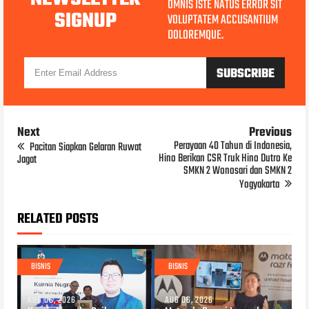
OMNIS ISTE NATUS ERROR SIT
SIGNUP
VOLUPTATEM ACCUSANTIUM
DOLOREMQUE.
Next
Previous
Perayaan 40 Tahun di Indonesia,
Pacitan Siapkan Gelaran Ruwat
Hino Berikan CSR Truk Hino Dutro Ke
Jagat
SMKN 2 Wonosari dan SMKN 2
Yogyakarta
RELATED POSTS
BISNIS
BISNIS
AUG 06, 2026
AUG 06, 2026