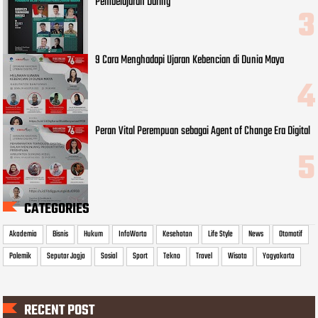
Pembelajaran Daring
9 Cara Menghadapi Ujaran Kebencian di Dunia Maya
Peran Vital Perempuan sebagai Agent of Change Era Digital
CATEGORIES
Akademia
Bisnis
Hukum
InfoWarta
Kesehatan
Life Style
News
Otomotif
Polemik
Seputar Jogja
Sosial
Sport
Tekno
Travel
Wisata
Yogyakarta
RECENT POST