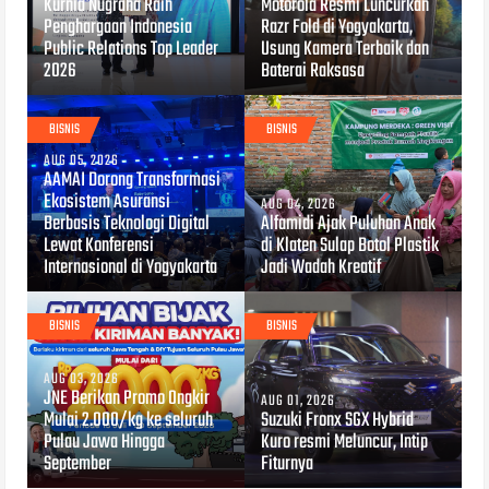
Kurnia Nugraha Raih
Motorola Resmi Luncurkan
Penghargaan Indonesia
Razr Fold di Yogyakarta,
Public Relations Top Leader
Usung Kamera Terbaik dan
2026
Baterai Raksasa
BISNIS
BISNIS
AUG 05, 2026
AAMAI Dorong Transformasi
Ekosistem Asuransi
AUG 04, 2026
Berbasis Teknologi Digital
Alfamidi Ajak Puluhan Anak
Lewat Konferensi
di Klaten Sulap Botol Plastik
Internasional di Yogyakarta
Jadi Wadah Kreatif
BISNIS
BISNIS
AUG 03, 2026
JNE Berikan Promo Ongkir
AUG 01, 2026
Mulai 2.000/kg ke seluruh
Suzuki Fronx SGX Hybrid
Pulau Jawa Hingga
Kuro resmi Meluncur, Intip
September
Fiturnya