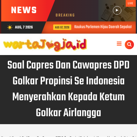
LIVE
NEWS
BREAKING
Kaukus Parlemen Hijau Daerah Sepakati Dek
AUG, 7 2026
wb_sunny
AUG 07, 2026
Soal Capres Dan Cawapres DPD
Golkar Propinsi Se Indonesia
Menyerahkan Kepada Ketum
Golkar Airlangga