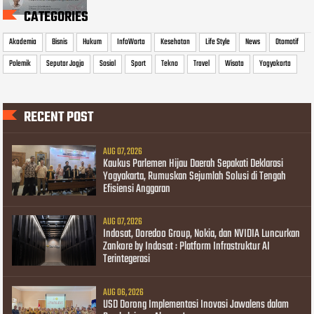
CATEGORIES
Akademia
Bisnis
Hukum
InfoWarta
Kesehatan
Life Style
News
Otomotif
Polemik
Seputar Jogja
Sosial
Sport
Tekno
Travel
Wisata
Yogyakarta
RECENT POST
AUG 07, 2026
Kaukus Parlemen Hijau Daerah Sepakati Deklarasi
Yogyakarta, Rumuskan Sejumlah Solusi di Tengah
Efisiensi Anggaran
AUG 07, 2026
Indosat, Ooredoo Group, Nokia, dan NVIDIA Luncurkan
Zankore by Indosat : Platform Infrastruktur AI
Terintegerasi
AUG 06, 2026
USD Dorong Implementasi Inovasi Jawalens dalam