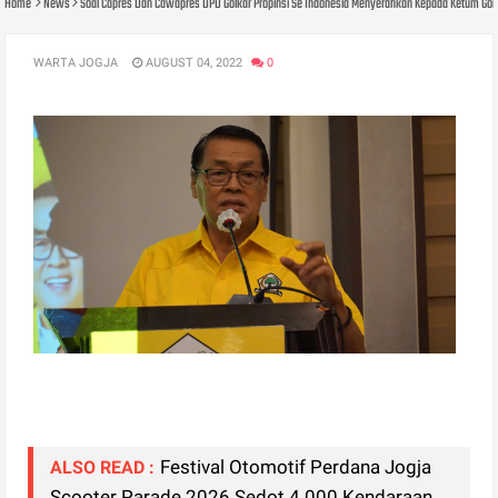
Home
News
Soal Capres Dan Cawapres DPD Golkar Propinsi Se Indonesia Menyerahkan Kepada Ketum Golk
WARTA JOGJA
AUGUST 04, 2022
0
Festival Otomotif Perdana Jogja
ALSO READ :
Scooter Parade 2026 Sedot 4.000 Kendaraan,