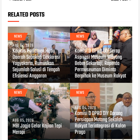
RELATED POSTS
NEWS
NEWS
AUG 07, 2026
AUG 05, 2026
Kaukus Parlemen Hijau
Komisi D DPRD DIY Serap
Daerah Sepakati Deklarasi
Aspirasi Museum Wayang
Yogyakarta, Rumuskan
Beber Sekartaji, Raperda
Sejumlah Solusi di Tengah
Permuseuman Diminta
Efisiensi Anggaran
Berpihak ke Museum Rakyat
NEWS
NEWS
AUG 04, 2026
Komisi D DPRD DIY Dorong
Persiapan Matang Sekolah
AUG 05, 2026
MBI Jogja Gelar Kajian Tepi
Rakyat Terintegrasi di Kulon
Merapi
Progo