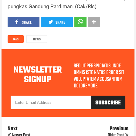
pungkas Gandung Pardiman. (Cak/Rls)
SHARE
SHARE
TAGS
NEWS
SED UT PERSPICIATIS UNDE
NEWSLETTER
OMNIS ISTE NATUS ERROR SIT
SIGNUP
VOLUPTATEM ACCUSANTIUM
DOLOREMQUE.
Next
Previous
Newer Post
Older Post