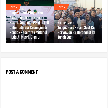
NEWS
NEWS
AUG 04, 2026
Cegah Judol, Pinjol, dan
Skimming di Kalangan
Santri, Kemenko PM dan LPS
AUG 03, 2026
Geber Literasi Keuangan di
Tangis Haru Pecah Saat 156
Pondok Pesantren Miftahul
Karyawan HS Berangkat ke
Huda Al Musri, Cianjur
Tanah Suci
POST A COMMENT