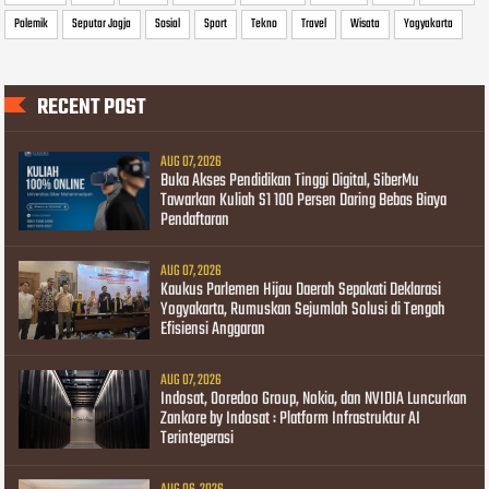
Polemik
Seputar Jogja
Sosial
Sport
Tekno
Travel
Wisata
Yogyakarta
RECENT POST
AUG 07, 2026
Buka Akses Pendidikan Tinggi Digital, SiberMu
Tawarkan Kuliah S1 100 Persen Daring Bebas Biaya
Pendaftaran
AUG 07, 2026
Kaukus Parlemen Hijau Daerah Sepakati Deklarasi
Yogyakarta, Rumuskan Sejumlah Solusi di Tengah
Efisiensi Anggaran
AUG 07, 2026
Indosat, Ooredoo Group, Nokia, dan NVIDIA Luncurkan
Zankore by Indosat : Platform Infrastruktur AI
Terintegerasi