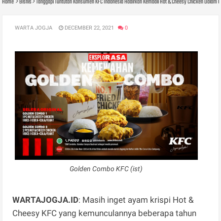
Home
Bisnis
Tanggapi Tuntutan Konsumen KFC Indonesia Hadirkan Kembali Hot & Cheesy Chicken Dalam 
WARTA JOGJA
DECEMBER 22, 2021
0
Golden Combo KFC (ist)
WARTAJOGJA.ID
: Masih inget ayam krispi Hot &
Cheesy KFC yang kemunculannya beberapa tahun