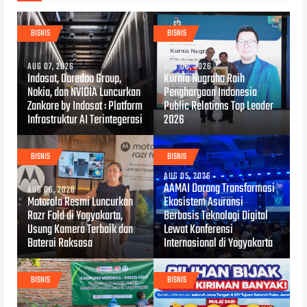
BISNIS
BISNIS
AUG 07, 2026
AUG 06, 2026
Indosat, Ooredoo Group,
Kurnia Nugraha Raih
Nokia, dan NVIDIA Luncurkan
Penghargaan Indonesia
Zankore by Indosat : Platform
Public Relations Top Leader
Infrastruktur AI Terintegerasi
2026
BISNIS
BISNIS
AUG 05, 2026
AAMAI Dorong Transformasi
AUG 06, 2026
Motorola Resmi Luncurkan
Ekosistem Asuransi
Razr Fold di Yogyakarta,
Berbasis Teknologi Digital
Usung Kamera Terbaik dan
Lewat Konferensi
Baterai Raksasa
Internasional di Yogyakarta
BISNIS
BISNIS