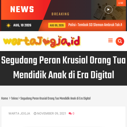
LIVE
NEWS
BREAKING
Polisi : Tembok SD Sleman Ambruk Tak Ada Fon
AUG, 10 2026
wb_sunny
AUG 09, 2026
Segudang Peran Krusial Orang Tua
Mendidik Anak di Era Digital
Home
Tekno
Segudang Peran Krusial Orang Tua Mendidik Anak di Era Digital
WARTA JOGJA
NOVEMBER 09, 2021
0