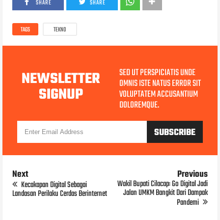
SHARE
SHARE
TAGS
TEKNO
SED UT PERSPICIATIS UNDE
NEWSLETTER
OMNIS ISTE NATUS ERROR SIT
SIGNUP
VOLUPTATEM ACCUSANTIUM
DOLOREMQUE.
Next
Previous
Wakil Bupati Cilacap: Go Digital Jadi
Kecakapan Digital Sebagai
Jalan UMKM Bangkit Dari Dampak
Landasan Perilaku Cerdas Berinternet
Pandemi