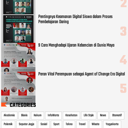
Pentingnya Keamanan Digital Siswa dalam Proses
Pembelajaran Daring
9 Cara Menghadapi Ujaran Kebencian di Dunia Maya
Peran Vital Perempuan sebagai Agent of Change Era Digital
CATEGORIES
Akademia
Bisnis
Hukum
InfoWarta
Kesehatan
Life Style
News
Otomotif
Polemik
Seputar Jogja
Sosial
Sport
Tekno
Travel
Wisata
Yogyakarta