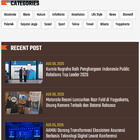
CATEGORIES
Akademia
Bisnis
Hukum
InfoWarta
Kesehatan
Life Style
News
Otomotif
Polemik
Seputar Jogja
Sosial
Sport
Tekno
Travel
Wisata
Yogyakarta
RECENT POST
AUG 06, 2026
Kurnia Nugraha Raih Penghargaan Indonesia Public
Relations Top Leader 2026
AUG 06, 2026
Motorola Resmi Luncurkan Razr Fold di Yogyakarta,
Usung Kamera Terbaik dan Baterai Raksasa
AUG 05, 2026
AAMAI Dorong Transformasi Ekosistem Asuransi
Berbasis Teknologi Digital Lewat Konferensi