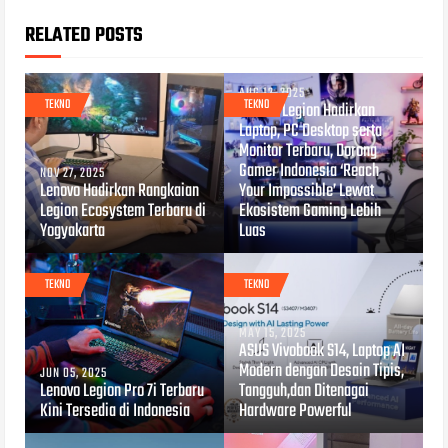
RELATED POSTS
AUG 12, 2025
TEKNO
TEKNO
Lenovo Legion Hadirkan
Laptop, PC Desktop serta
Monitor Terbaru, Dorong
Gamer Indonesia ‘Reach
NOV 27, 2025
Lenovo Hadirkan Rangkaian
Your Impossible’ Lewat
Legion Ecosystem Terbaru di
Ekosistem Gaming Lebih
Yogyakarta
Luas
TEKNO
TEKNO
MAY 15, 2025
ASUS Vivobook S14, Laptop AI
Modern dengan Desain Tipis,
JUN 05, 2025
Lenovo Legion Pro 7i Terbaru
Tangguh,dan Ditenagai
Kini Tersedia di Indonesia
Hardware Powerful