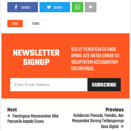
SHARE
SHARE
TAGS
TEKNO
SED UT PERSPICIATIS UNDE
NEWSLETTER
OMNIS ISTE NATUS ERROR SIT
SIGNUP
VOLUPTATEM ACCUSANTIUM
DOLOREMQUE.
Next
Previous
Kolaborasi Pemuda, Pemdes, dan
Pentingnya Menanamkan Nilai
Masyarakat Dorong Terbangunnya
Pancasila kepada Siswa
Desa Digital