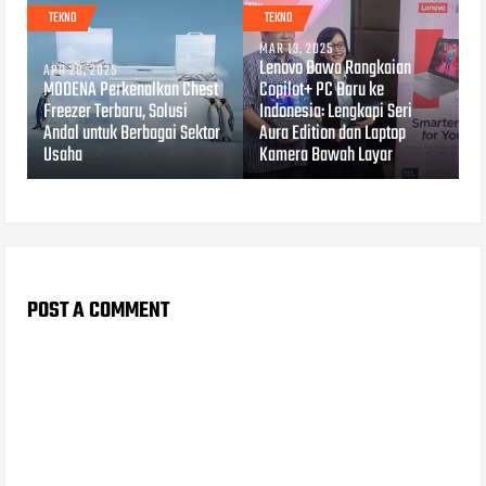
TEKNO
TEKNO
MAR 13, 2025
Lenovo Bawa Rangkaian
APR 28, 2025
MODENA Perkenalkan Chest
Copilot+ PC Baru ke
Freezer Terbaru, Solusi
Indonesia: Lengkapi Seri
Andal untuk Berbagai Sektor
Aura Edition dan Laptop
Usaha
Kamera Bawah Layar
POST A COMMENT