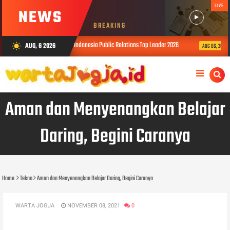
LIVE
NEWS
BREAKING
Raih Penghargaan Indonesia Public Relations Top Leader 2026
Motorola 
AUG, 6 2026
wb_sunny
AUG 06, 2026
Aman dan Menyenangkan Belajar
Daring, Begini Caranya
Home
Tekno
Aman dan Menyenangkan Belajar Daring, Begini Caranya
WARTA JOGJA
NOVEMBER 08, 2021
0