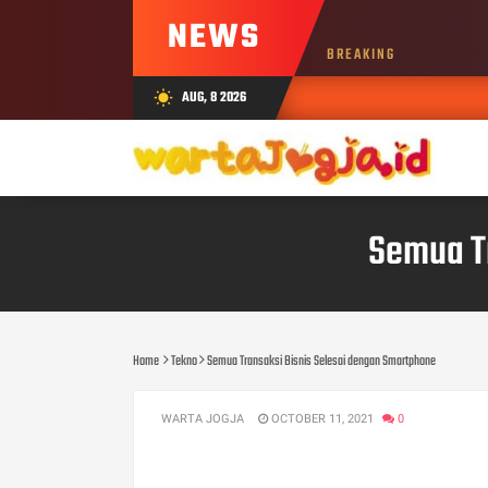
NEWS
BREAKING
AUG, 8 2026
wb_sunny
Semua T
Home
Tekno
Semua Transaksi Bisnis Selesai dengan Smartphone
WARTA JOGJA
OCTOBER 11, 2021
0