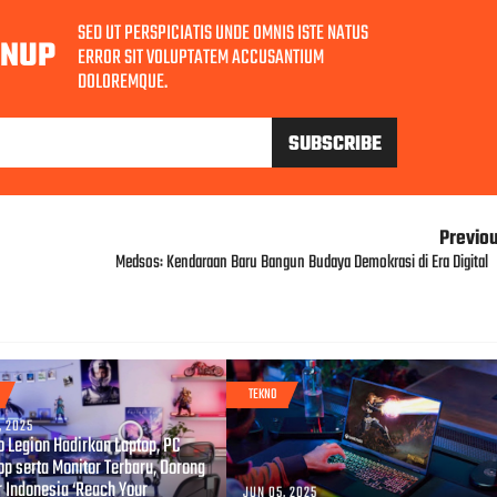
SED UT PERSPICIATIS UNDE OMNIS ISTE NATUS
GNUP
ERROR SIT VOLUPTATEM ACCUSANTIUM
DOLOREMQUE.
Previo
Medsos: Kendaraan Baru Bangun Budaya Demokrasi di Era Digital
TEKNO
, 2025
o Legion Hadirkan Laptop, PC
op serta Monitor Terbaru, Dorong
 Indonesia ‘Reach Your
JUN 05, 2025