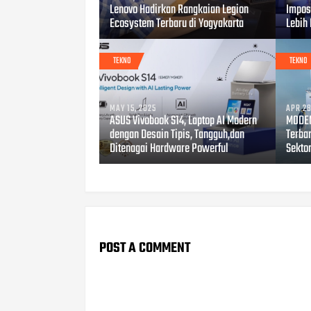
Lenovo Hadirkan Rangkaian Legion
Impos
Ecosystem Terbaru di Yogyakarta
Lebih
TEKNO
TEKNO
MAY 15, 2025
APR 28
ASUS Vivobook S14, Laptop AI Modern
MODEN
dengan Desain Tipis, Tangguh,dan
Terbar
Ditenagai Hardware Powerful
Sekto
POST A COMMENT