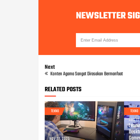
NEWSLETTER SI
Next
Konten Agama Sangat Dirasakan Bermanfaat
RELATED POSTS
TEKNO
TEKNO
AUG 12
Lenov
Deskt
Gamer
NOV 27, 2025