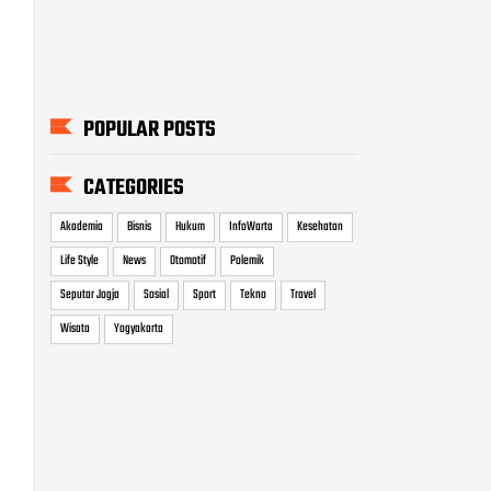
POPULAR POSTS
CATEGORIES
Akademia
Bisnis
Hukum
InfoWarta
Kesehatan
Life Style
News
Otomotif
Polemik
Seputar Jogja
Sosial
Sport
Tekno
Travel
Wisata
Yogyakarta