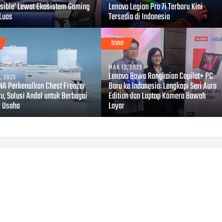
sible’ Lewat Ekosistem Gaming
Lenovo Legion Pro 7i Terbaru Kini
 Luas
Tersedia di Indonesia
TEKNO
MAR 13, 2025
Lenovo Bawa Rangkaian Copilot+ PC
, 2025
A Perkenalkan Chest Freezer
Baru ke Indonesia: Lengkapi Seri Aura
u, Solusi Andal untuk Berbagai
Edition dan Laptop Kamera Bawah
r Usaha
Layar