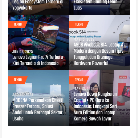
Legion Ecosystem Terbaru di
Ekosistem Gaming Lebih
Yogyakarta
Luas
TEKNO
TEKNO
MAY 15, 2025
ASUS Vivobook S14, Laptop AI
Modern dengan Desain Tipis,
JUN 05, 2025
Lenovo Legion Pro 7i Terbaru
Tangguh,dan Ditenagai
Kini Tersedia di Indonesia
Hardware Powerful
TEKNO
TEKNO
MAR 13, 2025
Lenovo Bawa Rangkaian
APR 28, 2025
MODENA Perkenalkan Chest
Copilot+ PC Baru ke
Freezer Terbaru, Solusi
Indonesia: Lengkapi Seri
Andal untuk Berbagai Sektor
Aura Edition dan Laptop
Usaha
Kamera Bawah Layar