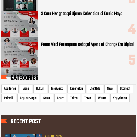
9 Cara Menghadapi Ujaran Kebencian di Dunia Maya
Peran Vital Perempuan sebagai Agent of Change Era Digital
CATEGORIES
Akademia
Bisnis
Hukum
InfoWarta
Kesehatan
Life Style
News
Otomotif
Polemik
Seputar Jogja
Sosial
Sport
Tekno
Travel
Wisata
Yogyakarta
RECENT POST
AUG 06, 2026