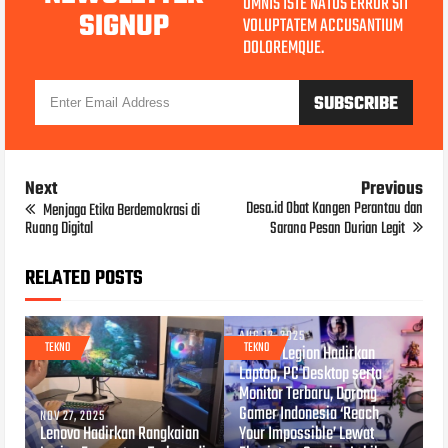
OMNIS ISTE NATUS ERROR SIT
SIGNUP
VOLUPTATEM ACCUSANTIUM
DOLOREMQUE.
Next
Previous
Desa.id Obat Kangen Perantau dan
Menjaga Etika Berdemokrasi di
Ruang Digital
Sarana Pesan Durian Legit
RELATED POSTS
AUG 12, 2025
TEKNO
TEKNO
Lenovo Legion Hadirkan
Laptop, PC Desktop serta
Monitor Terbaru, Dorong
Gamer Indonesia ‘Reach
NOV 27, 2025
Lenovo Hadirkan Rangkaian
Your Impossible’ Lewat