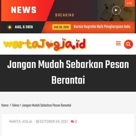
LIVE
NEWS
BREAKING
Kurnia Nugraha Raih Penghargaan Indonesia
AUG, 6 2026
wb_sunny
AUG 06, 2026
Jangan Mudah Sebarkan Pesan
Berantai
Home
Tekno
Jangan Mudah Sebarkan Pesan Berantai
WARTA JOGJA
OCTOBER 04, 2021
0