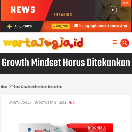
LIVE
NEWS
BREAKING
USD Dorong Implementasi Inovasi Jawalen
AUG, 7 2026
wb_sunny
AUG 06, 2026
Growth Mindset Harus Ditekankan
Home
Tekno
Growth Mindset Harus Ditekankan
WARTA JOGJA
OCTOBER 01, 2021
0