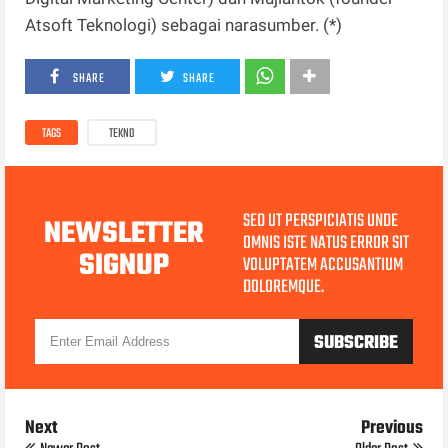
Atsoft Teknologi) sebagai narasumber. (*)
SHARE
SHARE
TAGS
TEKNO
SED UT PERSPICIATIS UNDE
NEWSLETTER
OMNIS ISTE NATUS ERROR SIT
SIGNUP
VOLUPTATEM ACCUSANTIUM
DOLOREMQUE.
Next
Previous