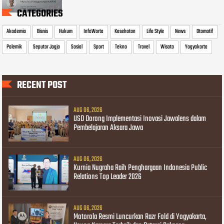
CATEGORIES
Akademia
Bisnis
Hukum
InfoWarta
Kesehatan
Life Style
News
Otomotif
Polemik
Seputar Jogja
Sosial
Sport
Tekno
Travel
Wisata
Yogyakarta
RECENT POST
AUG 06, 2026
USD Dorong Implementasi Inovasi Jawalens dalam
Pembelajaran Aksara Jawa
AUG 06, 2026
Kurnia Nugraha Raih Penghargaan Indonesia Public
Relations Top Leader 2026
AUG 06, 2026
Motorola Resmi Luncurkan Razr Fold di Yogyakarta,