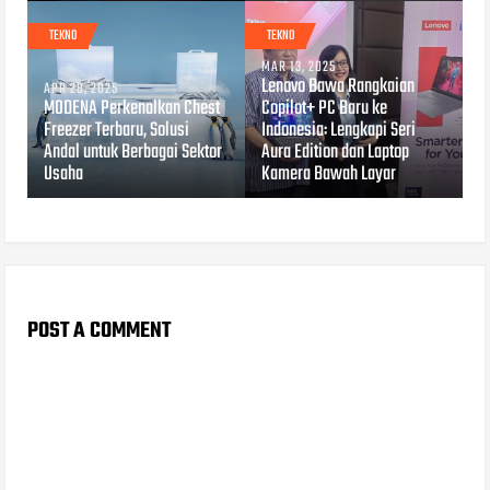
TEKNO
TEKNO
MAR 13, 2025
Lenovo Bawa Rangkaian
APR 28, 2025
MODENA Perkenalkan Chest
Copilot+ PC Baru ke
Freezer Terbaru, Solusi
Indonesia: Lengkapi Seri
Andal untuk Berbagai Sektor
Aura Edition dan Laptop
Usaha
Kamera Bawah Layar
POST A COMMENT