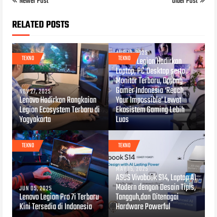
Newer Post
Older Post
RELATED POSTS
AUG 12, 2025
TEKNO
TEKNO
Lenovo Legion Hadirkan
Laptop, PC Desktop serta
Monitor Terbaru, Dorong
Gamer Indonesia ‘Reach
NOV 27, 2025
Lenovo Hadirkan Rangkaian
Your Impossible’ Lewat
Legion Ecosystem Terbaru di
Ekosistem Gaming Lebih
Yogyakarta
Luas
TEKNO
TEKNO
MAY 15, 2025
ASUS Vivobook S14, Laptop AI
Modern dengan Desain Tipis,
JUN 05, 2025
Lenovo Legion Pro 7i Terbaru
Tangguh,dan Ditenagai
Kini Tersedia di Indonesia
Hardware Powerful