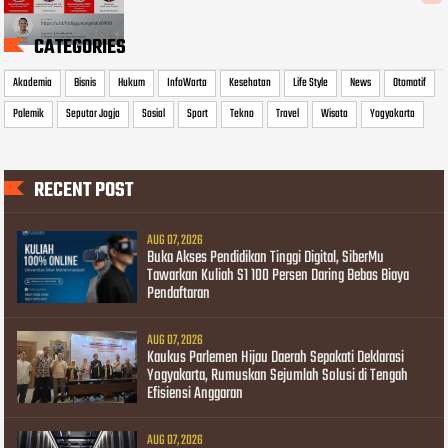
CATEGORIES
Akademia
Bisnis
Hukum
InfoWarta
Kesehatan
Life Style
News
Otomotif
Polemik
Seputar Jogja
Sosial
Sport
Tekno
Travel
Wisata
Yogyakarta
RECENT POST
AUG 07, 2026
Buka Akses Pendidikan Tinggi Digital, SiberMu
Tawarkan Kuliah S1 100 Persen Daring Bebas Biaya
Pendaftaran
AUG 07, 2026
Kaukus Parlemen Hijau Daerah Sepakati Deklarasi
Yogyakarta, Rumuskan Sejumlah Solusi di Tengah
Efisiensi Anggaran
AUG 07, 2026