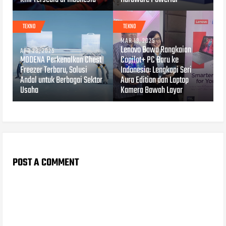
TEKNO
TEKNO
MAR 13, 2025
Lenovo Bawa Rangkaian
APR 28, 2025
MODENA Perkenalkan Chest
Copilot+ PC Baru ke
Freezer Terbaru, Solusi
Indonesia: Lengkapi Seri
Andal untuk Berbagai Sektor
Aura Edition dan Laptop
Usaha
Kamera Bawah Layar
POST A COMMENT