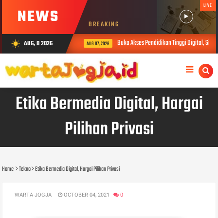
LIVE
NEWS
BREAKING
Buka Akses Pendidikan Tinggi Digital, Sibe
AUG, 8 2026
wb_sunny
AUG 07, 2026
Etika Bermedia Digital, Hargai
Pilihan Privasi
Home
Tekno
Etika Bermedia Digital, Hargai Pilihan Privasi
WARTA JOGJA
OCTOBER 04, 2021
0