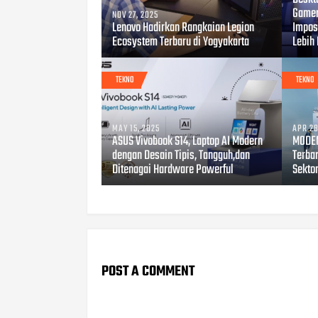
Gamer
NOV 27, 2025
Lenovo Hadirkan Rangkaian Legion
Impos
Ecosystem Terbaru di Yogyakarta
Lebih
TEKNO
TEKNO
MAY 15, 2025
APR 28
ASUS Vivobook S14, Laptop AI Modern
MODEN
dengan Desain Tipis, Tangguh,dan
Terbar
Ditenagai Hardware Powerful
Sekto
POST A COMMENT