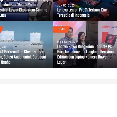
 Indonesia ‘Reach Your
JUN 05, 2025
sible’ Lewat Ekosistem Gaming
Lenovo Legion Pro 7i Terbaru Kini
 Luas
Tersedia di Indonesia
TEKNO
MAR 13, 2025
Lenovo Bawa Rangkaian Copilot+ PC
, 2025
A Perkenalkan Chest Freezer
Baru ke Indonesia: Lengkapi Seri Aura
u, Solusi Andal untuk Berbagai
Edition dan Laptop Kamera Bawah
r Usaha
Layar