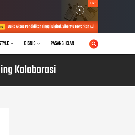
LIVE
dikan Tinggi Digital, SiberMu Tawarkan Kuliah S1 100 Persen Daring Bebas Biaya Pendaftaran
 STYLE
BISNIS
PASANG IKLAN
ling Kolaborasi
POPULAR POSTS
CATEGORIES
Akademia
Bisnis
Hukum
InfoWarta
Kesehatan