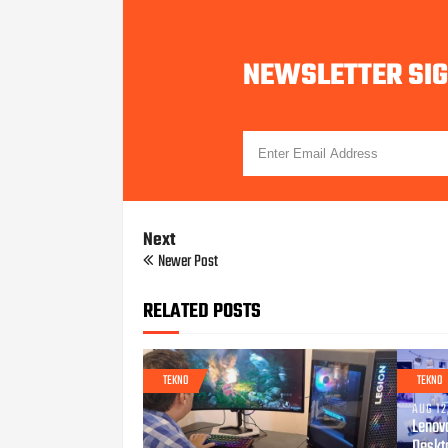
NEWSLETTER SI
Next
Newer Post
RELATED POSTS
TEKNO
TEKNO
AUG 12
Lenov
Deskt