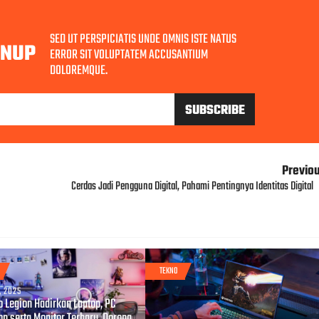
SED UT PERSPICIATIS UNDE OMNIS ISTE NATUS
GNUP
ERROR SIT VOLUPTATEM ACCUSANTIUM
DOLOREMQUE.
Previo
Cerdas Jadi Pengguna Digital, Pahami Pentingnya Identitas Digital
TEKNO
, 2025
o Legion Hadirkan Laptop, PC
op serta Monitor Terbaru, Dorong