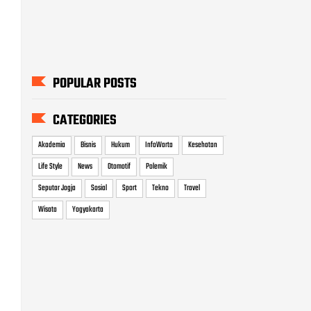
Life Style
News
Otomotif
Polemik
Seputar Jogja
Sosial
Sport
Tekno
Travel
Wisata
Yogyakarta