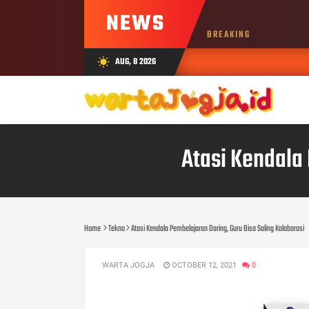
NEWS
BREAKING
AUG, 8 2026
wb_sunny
Atasi Kendala 
Home
Tekno
Atasi Kendala Pembelajaran Daring, Guru Bisa Saling Kolaborasi
WARTA JOGJA
OCTOBER 12, 2021
0