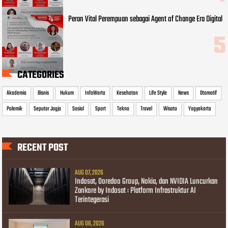
Peran Vital Perempuan sebagai Agent of Change Era Digital
CATEGORIES
Akademia
Bisnis
Hukum
InfoWarta
Kesehatan
Life Style
News
Otomotif
Polemik
Seputar Jogja
Sosial
Sport
Tekno
Travel
Wisata
Yogyakarta
RECENT POST
AUG 07, 2026
Indosat, Ooredoo Group, Nokia, dan NVIDIA Luncurkan
Zankore by Indosat : Platform Infrastruktur AI
Terintegerasi
AUG 06, 2026