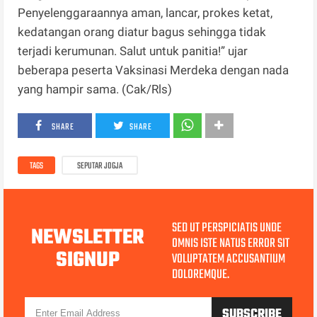
Penyelenggaraannya aman, lancar, prokes ketat,
kedatangan orang diatur bagus sehingga tidak
terjadi kerumunan. Salut untuk panitia!” ujar
beberapa peserta Vaksinasi Merdeka dengan nada
yang hampir sama. (Cak/Rls)
SHARE
SHARE
TAGS
SEPUTAR JOGJA
SED UT PERSPICIATIS UNDE
NEWSLETTER
OMNIS ISTE NATUS ERROR SIT
SIGNUP
VOLUPTATEM ACCUSANTIUM
DOLOREMQUE.