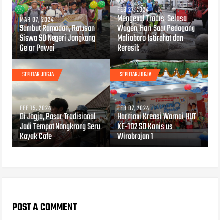
FEB 27, 2024
Mengenal Tradisi Selasa
MAR 07, 2024
Sambut Ramadan, Ratusan
Wagen, Hari Saat Pedagang
Siswa SD Negeri Jongkang
Malioboro Istirahat dan
Gelar Pawai
Reresik
SEPUTAR JOGJA
SEPUTAR JOGJA
FEB 15, 2024
FEB 07, 2024
Di Jogja, Pasar Tradisional
Harmoni Kreasi Warnai HUT
Jadi Tempat Nongkrong Seru
KE-102 SD Kanisius
Kayak Cafe
Wirobrajan 1
POST A COMMENT