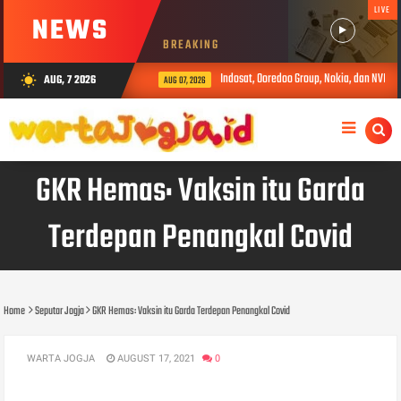
LIVE
NEWS
BREAKING
Indosat, Ooredoo Group, Nokia, dan NVIDIA L
AUG, 7 2026
wb_sunny
AUG 07, 2026
GKR Hemas: Vaksin itu Garda
Terdepan Penangkal Covid
Home
Seputar Jogja
GKR Hemas: Vaksin itu Garda Terdepan Penangkal Covid
WARTA JOGJA
AUGUST 17, 2021
0