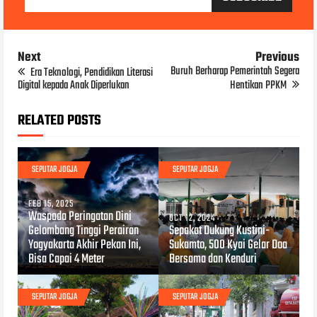
Next
Previous
Buruh Berharap Pemerintah Segera
Era Teknologi, Pendidikan Literasi
Digital kepada Anak Diperlukan
Hentikan PPKM
RELATED POSTS
SEPUTAR JOGJA
SEPUTAR JOGJA
FEB 15, 2025
Waspada Peringatan Dini
OCT 12, 2024
Gelombang Tinggi Perairan
Sepakat Dukung Kustini-
Yogyakarta Akhir Pekan Ini,
Sukamto, 500 Kyai Gelar Doa
Bisa Capai 4 Meter
Bersama dan Kenduri
SEPUTAR JOGJA
SEPUTAR JOGJA